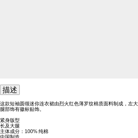
描述
这款短袖圆领迷你连衣裙由烈火红色薄罗纹棉质面料制成，左大
腿部饰有徽标贴饰。
紧身版型
长及大腿
主体成分：100% 纯棉
中国制造