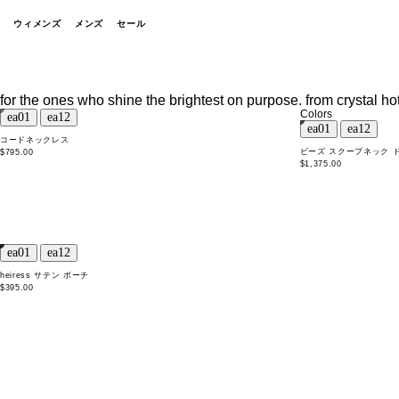
ウィメンズ
メンズ
セール
for the ones who shine the brightest on purpose. from crystal ho
Colors
コードネックレス
ビーズ スクープネック 
$795.00
$1,375.00
heiress サテン ポーチ
$395.00