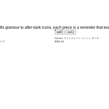
tfix glamour to after-dark icons, each piece is a reminder that t
heiress ラインストーン メッシュ ポーチ
ドレス
$695.00