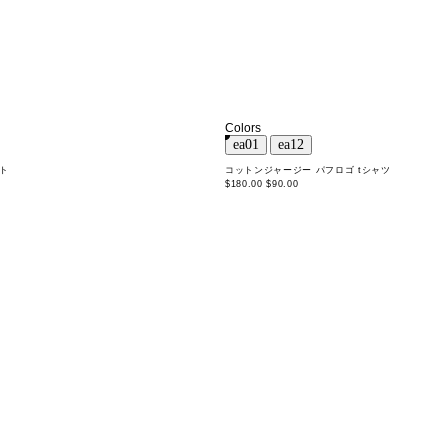
Colors
ト
コットンジャージー パフロゴ tシャツ
$180.00
$90.00