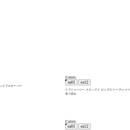
Colors
ネックプルオーバー
リブジャージー クロップド ロングスリーブtシャ
売り切れ
Colors