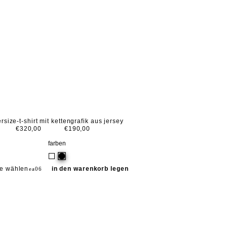
rsize-t-shirt mit kettengrafik aus jersey
€320,00
€190,00
farben
e wählen
in den warenkorb legen