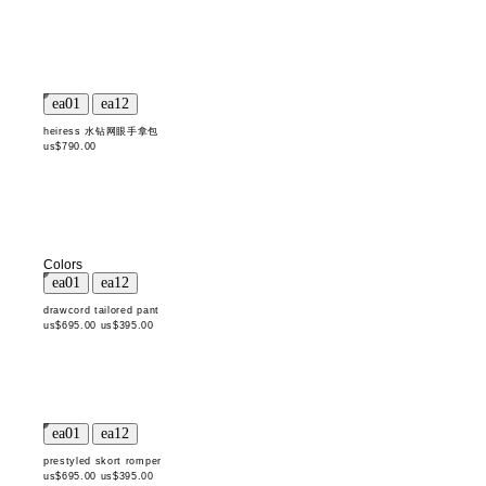
heiress 水钻网眼手拿包
us$790.00
Colors
drawcord tailored pant
us$695.00
us$395.00
prestyled skort romper
us$695.00
us$395.00