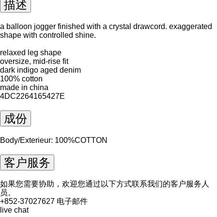
描述
a balloon jogger finished with a crystal drawcord. exaggerated
shape with controlled shine.
relaxed leg shape
oversize, mid-rise fit
dark indigo aged denim
100% cotton
made in china
4DC2264165427E
成份
Body/Exterieur: 100%COTTON
客户服务
如果您需要协助，欢迎您通过以下方式联系我们的客户服务人
员。
+852-37027627
电子邮件
live chat