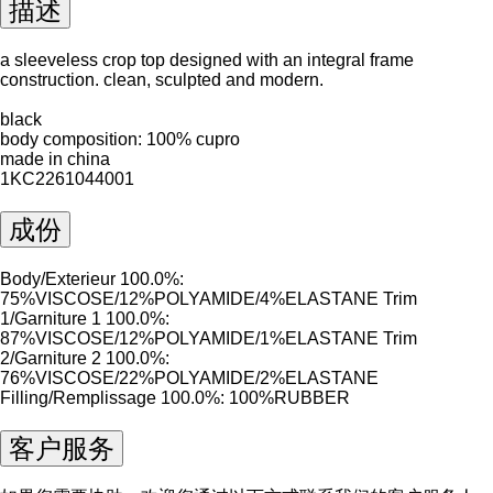
描述
a sleeveless crop top designed with an integral frame
construction. clean, sculpted and modern.
black
body composition: 100% cupro
made in china
1KC2261044001
成份
Body/Exterieur 100.0%:
75%VISCOSE/12%POLYAMIDE/4%ELASTANE Trim
1/Garniture 1 100.0%:
87%VISCOSE/12%POLYAMIDE/1%ELASTANE Trim
2/Garniture 2 100.0%:
76%VISCOSE/22%POLYAMIDE/2%ELASTANE
Filling/Remplissage 100.0%: 100%RUBBER
客户服务