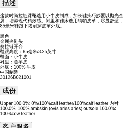
描述
这款时尚拉链踝靴选用小牛皮制成，加长鞋头巧妙覆以抛光金
属，增添现代精致感。衬里和鞋床选用纳帕皮革，尽显舒适，
85毫米鞋跟下搭耐穿皮革外底。
黑色
金属尖鞋头
侧拉链开合
鞋跟高度：85毫米/3.25英寸
鞋面：小牛皮
衬里：羔羊皮
外底：100% 牛皮
中国制造
30126B021001
成份
Upper 100.0%: 0%/100%calf leather/100%calf leather 内衬
100.0%: 100%lambskin (ovis aries aries) outsole 100.0%:
100%cow leather
客户服务