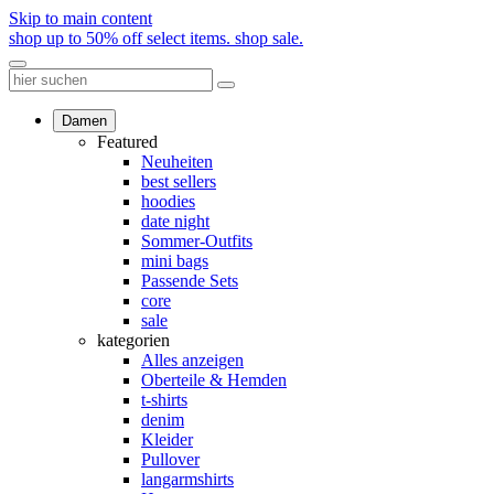
Skip to main content
shop up to 50% off select items.
shop sale.
Damen
Featured
Neuheiten
best sellers
hoodies
date night
Sommer-Outfits
mini bags
Passende Sets
core
sale
kategorien
Alles anzeigen
Oberteile & Hemden
t-shirts
denim
Kleider
Pullover
langarmshirts