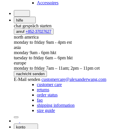
Accessoires
hilfe
chat
gespräch starten
anruf
+852-37027627
north america
monday to friday 9am - 4pm est
asia
monday 9am - 6pm hkt
tuesday to friday 6am – 6pm hkt
europe
monday to friday 7am – 11am; 2pm – 11pm cet
nachricht senden
E-Mail senden
customercare@alexanderwang.com
customer care
returns
order status
faq
shipping information
size guide
konto