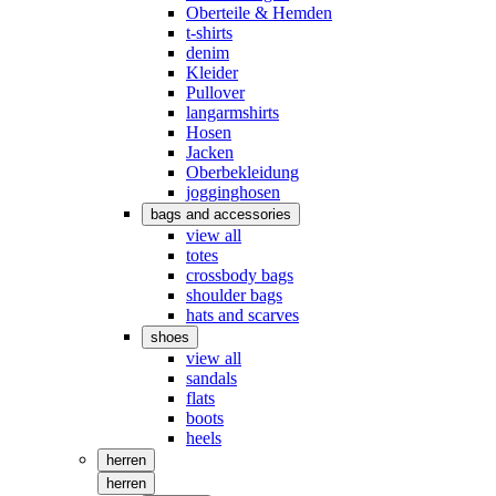
Oberteile & Hemden
t-shirts
denim
Kleider
Pullover
langarmshirts
Hosen
Jacken
Oberbekleidung
jogginghosen
bags and accessories
view all
totes
crossbody bags
shoulder bags
hats and scarves
shoes
view all
sandals
flats
boots
heels
herren
herren