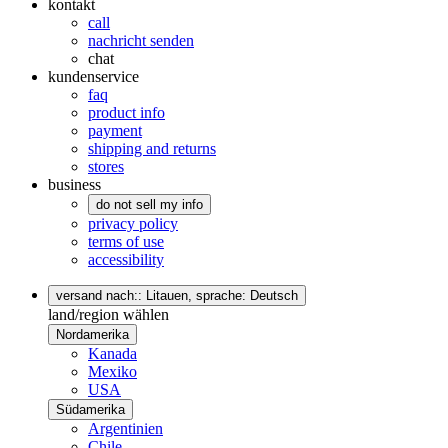
kontakt
call
nachricht senden
chat
kundenservice
faq
product info
payment
shipping and returns
stores
business
do not sell my info
privacy policy
terms of use
accessibility
versand nach:: Litauen,
sprache: Deutsch
land/region wählen
Nordamerika
Kanada
Mexiko
USA
Südamerika
Argentinien
Chile