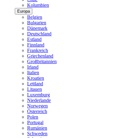
Kolumbien
Europa
Belgien
Bulgarien
Dänemark
Deutschland
Estland
Finnland
Frankreich
Griechenland
Großbritannien
Irland
Italien
Kroatien
Lettland
Litauen
Luxemburg
Niederlande
Norwegen
Österreich
Polen
Portugal
Rumänien
Schweden