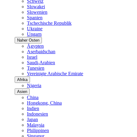
Schweiz
Slowakei
Slowenien
Spanien
Tschechische Republik
Ukraine
Ungarn
Naher Osten
Ägypten
Aserbaidschan
Israel
Saudi-Arabien
Tunesien
Vereinigte Arabische Emirate
Afrika
Nigeria
Asien
China
Hongkong, China
Indien
Indonesien
Japan
Malaysia
Philippinen
Singapur