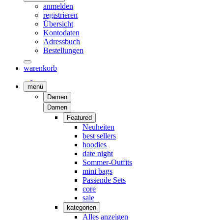
anmelden
registrieren
Übersicht
Kontodaten
Adressbuch
Bestellungen
warenkorb
menü
Damen
Damen
Featured
Neuheiten
best sellers
hoodies
date night
Sommer-Outfits
mini bags
Passende Sets
core
sale
kategorien
Alles anzeigen