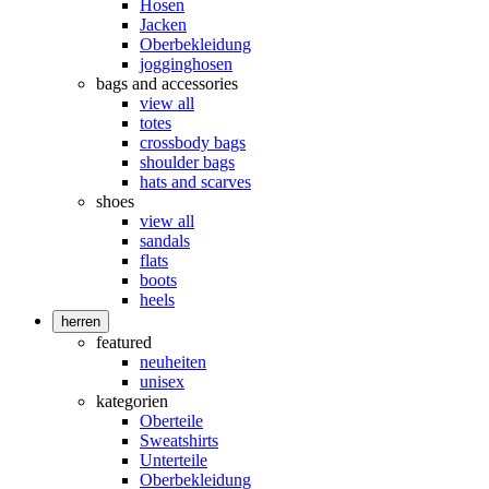
Hosen
Jacken
Oberbekleidung
jogginghosen
bags and accessories
view all
totes
crossbody bags
shoulder bags
hats and scarves
shoes
view all
sandals
flats
boots
heels
herren
featured
neuheiten
unisex
kategorien
Oberteile
Sweatshirts
Unterteile
Oberbekleidung