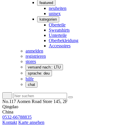
featured
neuheiten
unisex
kategorien
Oberteile
Sweatshirts
Unterteile
Oberbekleidung
Accessoires
anmelden
registrieren
stores
versand nach:: LTU
sprache: deu
hilfe
chat
No.117 Aomen Road Store 145, 2F
Qingdao
China
0532-66788835
Kontakt
Karte ansehen