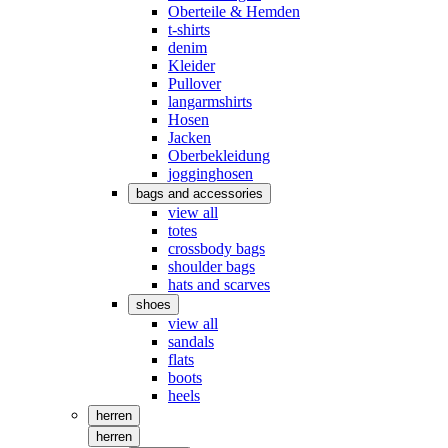
Oberteile & Hemden
t-shirts
denim
Kleider
Pullover
langarmshirts
Hosen
Jacken
Oberbekleidung
jogginghosen
bags and accessories
view all
totes
crossbody bags
shoulder bags
hats and scarves
shoes
view all
sandals
flats
boots
heels
herren
herren