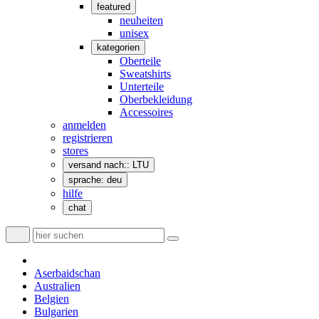
featured
neuheiten
unisex
kategorien
Oberteile
Sweatshirts
Unterteile
Oberbekleidung
Accessoires
anmelden
registrieren
stores
versand nach:: LTU
sprache: deu
hilfe
chat
Aserbaidschan
Australien
Belgien
Bulgarien