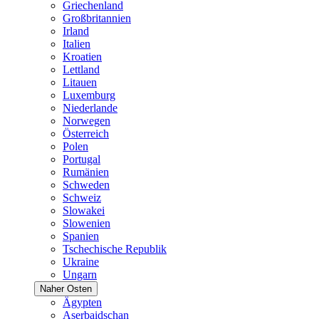
Griechenland
Großbritannien
Irland
Italien
Kroatien
Lettland
Litauen
Luxemburg
Niederlande
Norwegen
Österreich
Polen
Portugal
Rumänien
Schweden
Schweiz
Slowakei
Slowenien
Spanien
Tschechische Republik
Ukraine
Ungarn
Naher Osten
Ägypten
Aserbaidschan