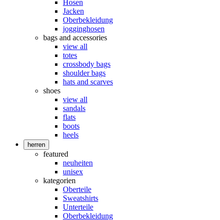
Hosen
Jacken
Oberbekleidung
jogginghosen
bags and accessories
view all
totes
crossbody bags
shoulder bags
hats and scarves
shoes
view all
sandals
flats
boots
heels
herren
featured
neuheiten
unisex
kategorien
Oberteile
Sweatshirts
Unterteile
Oberbekleidung