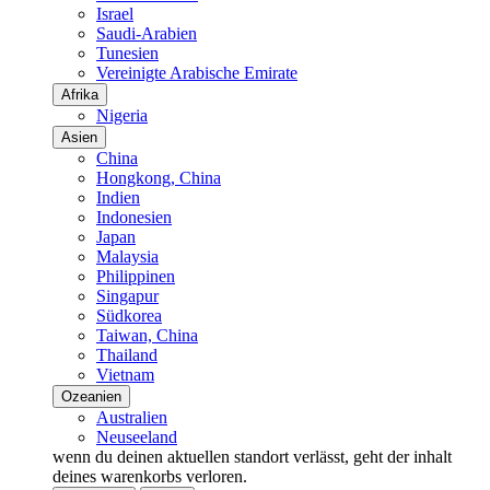
Israel
Saudi-Arabien
Tunesien
Vereinigte Arabische Emirate
Afrika
Nigeria
Asien
China
Hongkong, China
Indien
Indonesien
Japan
Malaysia
Philippinen
Singapur
Südkorea
Taiwan, China
Thailand
Vietnam
Ozeanien
Australien
Neuseeland
wenn du deinen aktuellen standort verlässt, geht der inhalt
deines warenkorbs verloren.