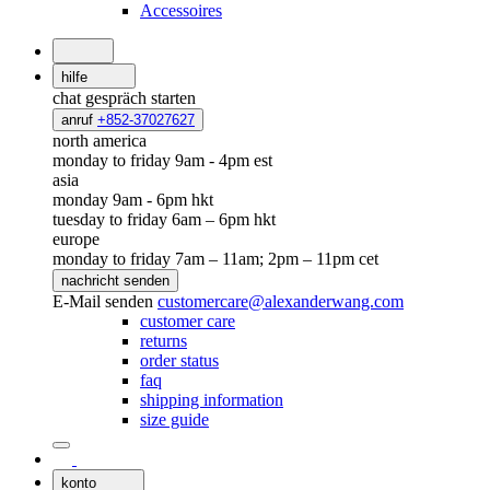
Accessoires
hilfe
chat
gespräch starten
anruf
+852-37027627
north america
monday to friday 9am - 4pm est
asia
monday 9am - 6pm hkt
tuesday to friday 6am – 6pm hkt
europe
monday to friday 7am – 11am; 2pm – 11pm cet
nachricht senden
E-Mail senden
customercare@alexanderwang.com
customer care
returns
order status
faq
shipping information
size guide
konto