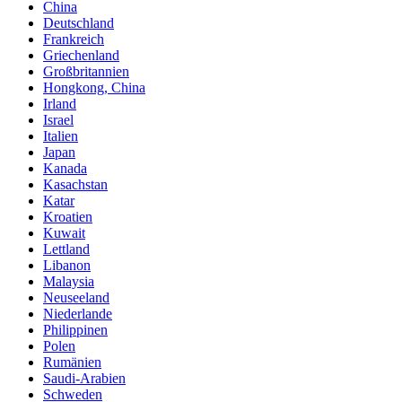
China
Deutschland
Frankreich
Griechenland
Großbritannien
Hongkong, China
Irland
Israel
Italien
Japan
Kanada
Kasachstan
Katar
Kroatien
Kuwait
Lettland
Libanon
Malaysia
Neuseeland
Niederlande
Philippinen
Polen
Rumänien
Saudi-Arabien
Schweden