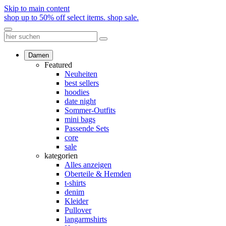
Skip to main content
shop up to 50% off select items.
shop sale.
Damen
Featured
Neuheiten
best sellers
hoodies
date night
Sommer-Outfits
mini bags
Passende Sets
core
sale
kategorien
Alles anzeigen
Oberteile & Hemden
t-shirts
denim
Kleider
Pullover
langarmshirts