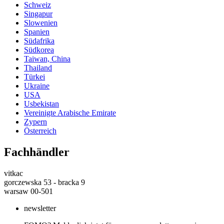
Schweiz
Singapur
Slowenien
Spanien
Südafrika
Südkorea
Taiwan, China
Thailand
Türkei
Ukraine
USA
Usbekistan
Vereinigte Arabische Emirate
Zypern
Österreich
Fachhändler
vitkac
gorczewska 53 - bracka 9
warsaw 00-501
newsletter