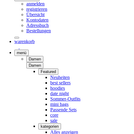
anmelden
registrieren
Übersicht
Kontodaten
Adressbuch
Bestellungen
warenkorb
menü
Damen
Damen
Featured
Neuheiten
best sellers
hoodies
date night
Sommer-Outfits
mini bags
Passende Sets
core
sale
kategorien
Alles anzeigen