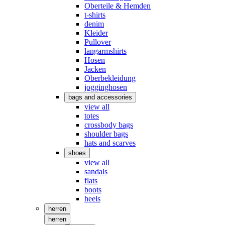
Oberteile & Hemden
t-shirts
denim
Kleider
Pullover
langarmshirts
Hosen
Jacken
Oberbekleidung
jogginghosen
bags and accessories
view all
totes
crossbody bags
shoulder bags
hats and scarves
shoes
view all
sandals
flats
boots
heels
herren
herren