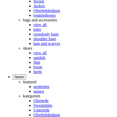
Hosen
Jacken
Oberbekleidung
jogginghosen
bags and accessories
view all
totes
crossbody bags
shoulder bags
hats and scarves
shoes
view all
sandals
flats
boots
heels
herren
featured
neuheiten
unisex
kategorien
Oberteile
Sweatshirts
Unterteile
Oberbekleidung