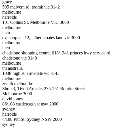
grace
595 malvern rd, toorak vic 3142
melbourne
harrolds
101 Collins St, Melbourne VIC 3000
melbourne
incu
qv, shop acl 12,, albert coates lane vic 3000
melbourne
incu
chadstone shopping centre, 018/1341 princes hwy service rd,
chadstone vic 3148
melbourne
tnt australia
1038 high st, armadale vic 3143
melbourne
zenith melbourbe
Shop 3, Tivoli Arcade, 235-251 Bourke Street
Melbourne 3000
david jones
86/108 castlereagh st nsw 2000
sydney
harrolds
4/188 Pitt St, Sydney NSW 2000
sydney