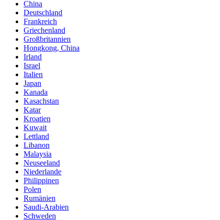
China
Deutschland
Frankreich
Griechenland
Großbritannien
Hongkong, China
Irland
Israel
Italien
Japan
Kanada
Kasachstan
Katar
Kroatien
Kuwait
Lettland
Libanon
Malaysia
Neuseeland
Niederlande
Philippinen
Polen
Rumänien
Saudi-Arabien
Schweden