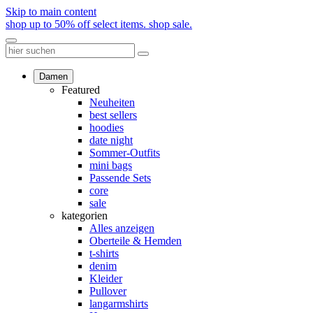
Skip to main content
shop up to 50% off select items.
shop sale.
Damen
Featured
Neuheiten
best sellers
hoodies
date night
Sommer-Outfits
mini bags
Passende Sets
core
sale
kategorien
Alles anzeigen
Oberteile & Hemden
t-shirts
denim
Kleider
Pullover
langarmshirts