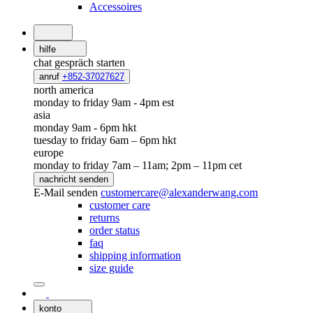
Accessoires
hilfe
chat
gespräch starten
anruf
+852-37027627
north america
monday to friday 9am - 4pm est
asia
monday 9am - 6pm hkt
tuesday to friday 6am – 6pm hkt
europe
monday to friday 7am – 11am; 2pm – 11pm cet
nachricht senden
E-Mail senden
customercare@alexanderwang.com
customer care
returns
order status
faq
shipping information
size guide
konto