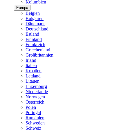
Kolumbien
Europa
Belgien
Bulgarien
Dänemark
Deutschland
Estland
Finnland
Frankreich
Griechenland
Großbritannien
Irland
Italien
Kroatien
Lettland
Litauen
Luxemburg
Niederlande
Norwegen
Österreich
Polen
Portugal
Rumänien
Schweden
Schweiz