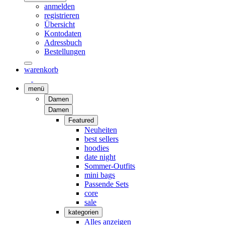
anmelden
registrieren
Übersicht
Kontodaten
Adressbuch
Bestellungen
warenkorb
menü
Damen
Damen
Featured
Neuheiten
best sellers
hoodies
date night
Sommer-Outfits
mini bags
Passende Sets
core
sale
kategorien
Alles anzeigen