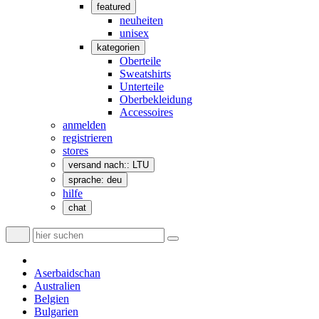
featured
neuheiten
unisex
kategorien
Oberteile
Sweatshirts
Unterteile
Oberbekleidung
Accessoires
anmelden
registrieren
stores
versand nach:: LTU
sprache: deu
hilfe
chat
Aserbaidschan
Australien
Belgien
Bulgarien