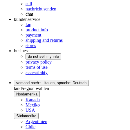
call
nachricht senden
chat
kundenservice
faq
product info
payment
shipping and returns
stores
business
do not sell my info
privacy policy
terms of use
accessibility
versand nach:: Litauen,
sprache: Deutsch
land/region wählen
Nordamerika
Kanada
Mexiko
USA
Südamerika
Argentinien
Chile