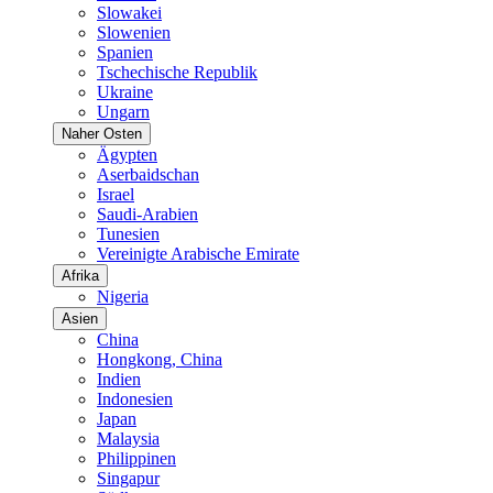
Slowakei
Slowenien
Spanien
Tschechische Republik
Ukraine
Ungarn
Naher Osten
Ägypten
Aserbaidschan
Israel
Saudi-Arabien
Tunesien
Vereinigte Arabische Emirate
Afrika
Nigeria
Asien
China
Hongkong, China
Indien
Indonesien
Japan
Malaysia
Philippinen
Singapur