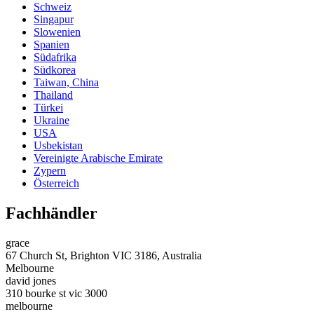
Schweiz
Singapur
Slowenien
Spanien
Südafrika
Südkorea
Taiwan, China
Thailand
Türkei
Ukraine
USA
Usbekistan
Vereinigte Arabische Emirate
Zypern
Österreich
Fachhändler
grace
67 Church St, Brighton VIC 3186, Australia
Melbourne
david jones
310 bourke st vic 3000
melbourne