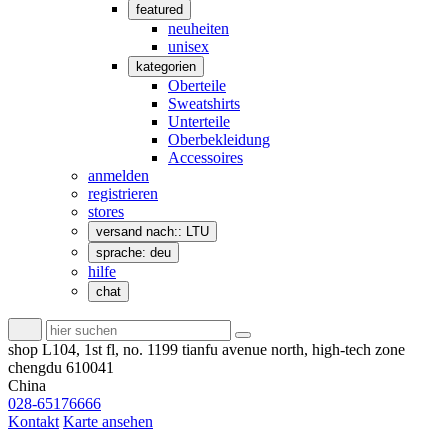
featured
neuheiten
unisex
kategorien
Oberteile
Sweatshirts
Unterteile
Oberbekleidung
Accessoires
anmelden
registrieren
stores
versand nach:: LTU
sprache: deu
hilfe
chat
shop L104, 1st fl, no. 1199 tianfu avenue north, high-tech zone
chengdu 610041
China
028-65176666
Kontakt
Karte ansehen