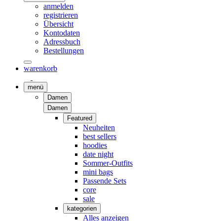
anmelden
registrieren
Übersicht
Kontodaten
Adressbuch
Bestellungen
warenkorb
menü
Damen
Damen
Featured
Neuheiten
best sellers
hoodies
date night
Sommer-Outfits
mini bags
Passende Sets
core
sale
kategorien
Alles anzeigen