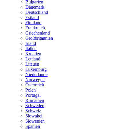
Bulgarien
Dänemark
Deutschland
Estland
Finnland
Frankreich
Griechenland
Großbritannien
Irland
Italien
Kroatien
Lettland
Litauen
Luxemburg
Niederlande
Norwegen
Österreich
Polen
Portugal
Rumänien
Schweden
Schweiz
Slowakei
Slowenien
Spanien