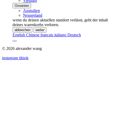
Vietnam
Ozeanien
Australien
Neuseeland
wenn du deinen aktuellen standort verlässt, geht der inhalt
deines warenkorbs verloren.
abbrechen
weiter
English
Chinese
français
italiano
Deutsch
© 2026 alexander wang
instagram
tiktok