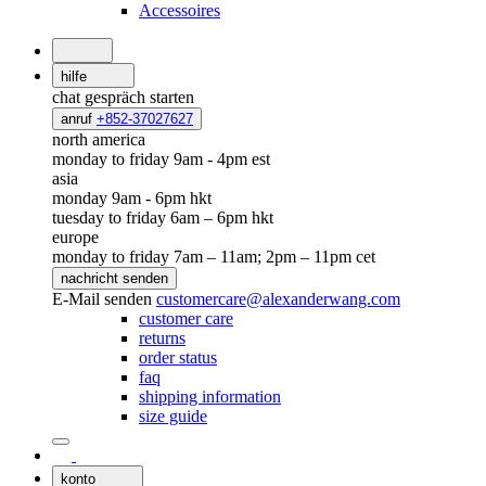
Accessoires
hilfe
chat
gespräch starten
anruf
+852-37027627
north america
monday to friday 9am - 4pm est
asia
monday 9am - 6pm hkt
tuesday to friday 6am – 6pm hkt
europe
monday to friday 7am – 11am; 2pm – 11pm cet
nachricht senden
E-Mail senden
customercare@alexanderwang.com
customer care
returns
order status
faq
shipping information
size guide
konto