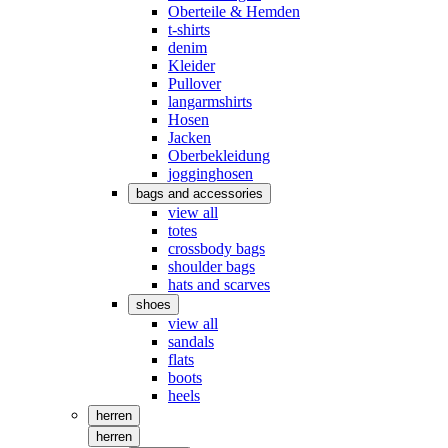
Oberteile & Hemden
t-shirts
denim
Kleider
Pullover
langarmshirts
Hosen
Jacken
Oberbekleidung
jogginghosen
bags and accessories
view all
totes
crossbody bags
shoulder bags
hats and scarves
shoes
view all
sandals
flats
boots
heels
herren
herren