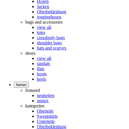
Hosen
Jacken
Oberbekleidung
jogginghosen
bags and accessories
view all
totes
crossbody bags
shoulder bags
hats and scarves
shoes
view all
sandals
flats
boots
heels
herren
featured
neuheiten
unisex
kategorien
Oberteile
Sweatshirts
Unterteile
Oberbekleidung