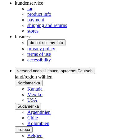
kundenservice
faq
product info
payment
shipping and returns
stores
business
do not sell my info
privacy policy
terms of use
accessibility
versand nach:: Litauen,
sprache: Deutsch
land/region wählen
Nordamerika
Kanada
Mexiko
USA
Südamerika
Argentinien
Chile
Kolumbien
Europa
Belgien