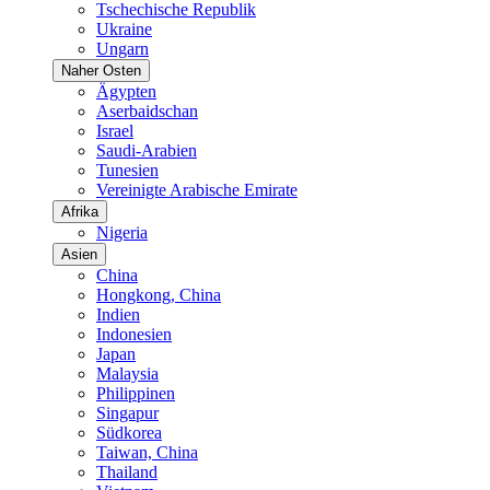
Tschechische Republik
Ukraine
Ungarn
Naher Osten
Ägypten
Aserbaidschan
Israel
Saudi-Arabien
Tunesien
Vereinigte Arabische Emirate
Afrika
Nigeria
Asien
China
Hongkong, China
Indien
Indonesien
Japan
Malaysia
Philippinen
Singapur
Südkorea
Taiwan, China
Thailand