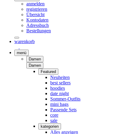
anmelden
registrieren
Übersicht
Kontodaten
Adressbuch
Bestellungen
warenkorb
menü
Damen
Damen
Featured
Neuheiten
best sellers
hoodies
date night
Sommer-Outfits
mini bags
Passende Sets
core
sale
kategorien
Alles anzeigen