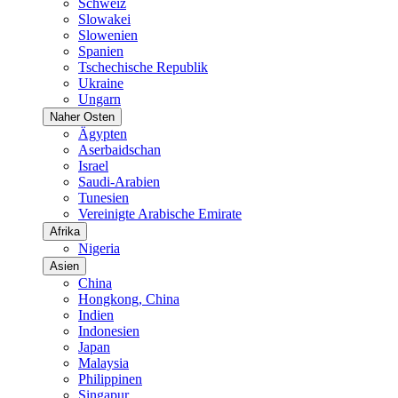
Schweiz
Slowakei
Slowenien
Spanien
Tschechische Republik
Ukraine
Ungarn
Naher Osten
Ägypten
Aserbaidschan
Israel
Saudi-Arabien
Tunesien
Vereinigte Arabische Emirate
Afrika
Nigeria
Asien
China
Hongkong, China
Indien
Indonesien
Japan
Malaysia
Philippinen
Singapur