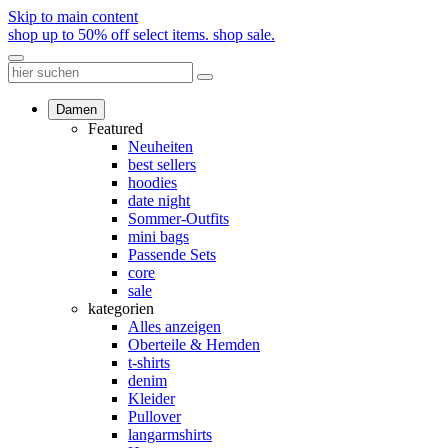
Skip to main content
shop up to 50% off select items.
shop sale.
Damen
Featured
Neuheiten
best sellers
hoodies
date night
Sommer-Outfits
mini bags
Passende Sets
core
sale
kategorien
Alles anzeigen
Oberteile & Hemden
t-shirts
denim
Kleider
Pullover
langarmshirts