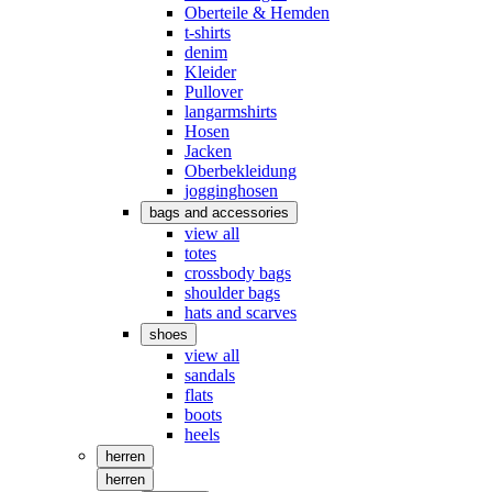
Oberteile & Hemden
t-shirts
denim
Kleider
Pullover
langarmshirts
Hosen
Jacken
Oberbekleidung
jogginghosen
bags and accessories
view all
totes
crossbody bags
shoulder bags
hats and scarves
shoes
view all
sandals
flats
boots
heels
herren
herren