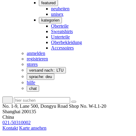
featured
neuheiten
unisex
kategorien
Oberteile
Sweatshirts
Unterteile
Oberbekleidung
Accessoires
anmelden
registrieren
stores
versand nach:: LTU
sprache: deu
hilfe
chat
No. 1-9, Lane 500, Dongyu Road Shop No. W-L1-20
Shanghai 200135
China
021-50310002
Kontakt
Karte ansehen