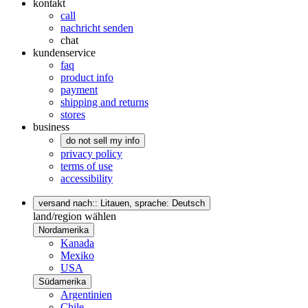
kontakt
call
nachricht senden
chat
kundenservice
faq
product info
payment
shipping and returns
stores
business
do not sell my info
privacy policy
terms of use
accessibility
versand nach:: Litauen,
sprache: Deutsch
land/region wählen
Nordamerika
Kanada
Mexiko
USA
Südamerika
Argentinien
Chile