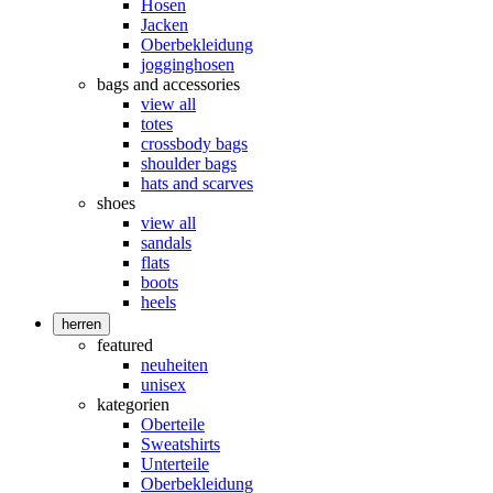
Hosen
Jacken
Oberbekleidung
jogginghosen
bags and accessories
view all
totes
crossbody bags
shoulder bags
hats and scarves
shoes
view all
sandals
flats
boots
heels
herren
featured
neuheiten
unisex
kategorien
Oberteile
Sweatshirts
Unterteile
Oberbekleidung