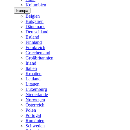
Kolumbien
Europa
Belgien
Bulgarien
Dänemark
Deutschland
Estland
Finnland
Frankreich
Griechenland
Großbritannien
Irland
Italien
Kroatien
Lettland
Litauen
Luxemburg
Niederlande
Norwegen
Österreich
Polen
Portugal
Rumänien
Schweden