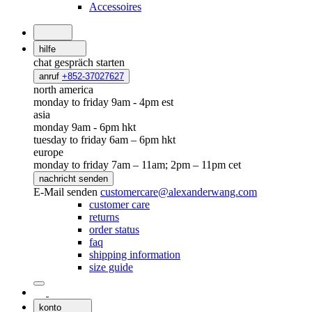
Accessoires
hilfe
chat
gespräch starten
anruf
+852-37027627
north america
monday to friday 9am - 4pm est
asia
monday 9am - 6pm hkt
tuesday to friday 6am – 6pm hkt
europe
monday to friday 7am – 11am; 2pm – 11pm cet
nachricht senden
E-Mail senden
customercare@alexanderwang.com
customer care
returns
order status
faq
shipping information
size guide
konto