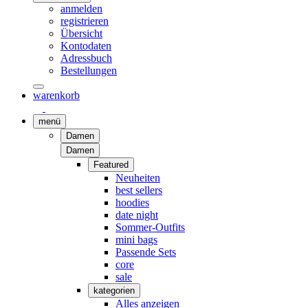
anmelden
registrieren
Übersicht
Kontodaten
Adressbuch
Bestellungen
warenkorb
menü
Damen
Damen
Featured
Neuheiten
best sellers
hoodies
date night
Sommer-Outfits
mini bags
Passende Sets
core
sale
kategorien
Alles anzeigen