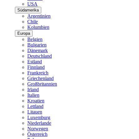
USA
Südamerika
Argentinien
Chile
Kolumbien
Europa
Belgien
Bulgarien
Dänemark
Deutschland
Estland
Finnland
Frankreich
Griechenland
Großbritannien
Irland
Italien
Kroatien
Lettland
Litauen
Luxemburg
Niederlande
Norwegen
Österreich