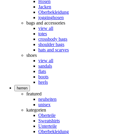
Hosen
Jacken
Oberbekleidung
jogginghosen
bags and accessories
view all
totes
crossbody bags
shoulder bags
hats and scarves
shoes
view all
sandals
flats
boots
heels
herren
featured
neuheiten
unisex
kategorien
Oberteile
Sweatshirts
Unterteile
Oberbekleidung