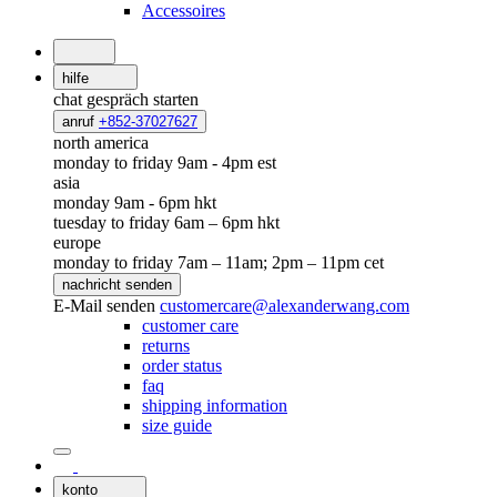
Accessoires
hilfe
chat
gespräch starten
anruf
+852-37027627
north america
monday to friday 9am - 4pm est
asia
monday 9am - 6pm hkt
tuesday to friday 6am – 6pm hkt
europe
monday to friday 7am – 11am; 2pm – 11pm cet
nachricht senden
E-Mail senden
customercare@alexanderwang.com
customer care
returns
order status
faq
shipping information
size guide
konto