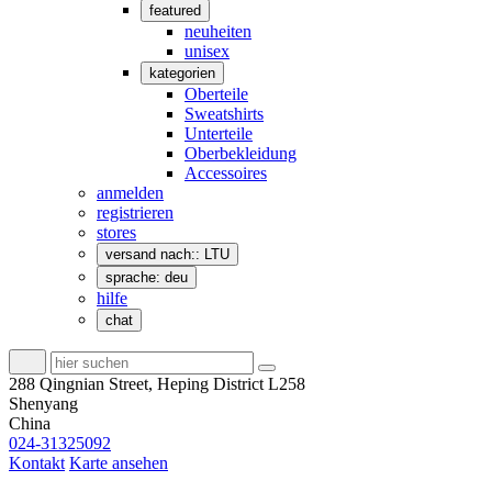
featured
neuheiten
unisex
kategorien
Oberteile
Sweatshirts
Unterteile
Oberbekleidung
Accessoires
anmelden
registrieren
stores
versand nach:: LTU
sprache: deu
hilfe
chat
288 Qingnian Street, Heping District L258
Shenyang
China
024-31325092
Kontakt
Karte ansehen