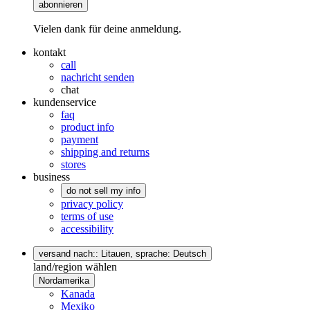
abonnieren
Vielen dank für deine anmeldung.
kontakt
call
nachricht senden
chat
kundenservice
faq
product info
payment
shipping and returns
stores
business
do not sell my info
privacy policy
terms of use
accessibility
versand nach:: Litauen,
sprache: Deutsch
land/region wählen
Nordamerika
Kanada
Mexiko