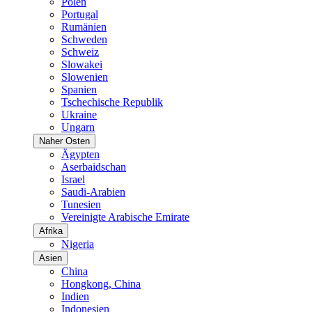
Polen
Portugal
Rumänien
Schweden
Schweiz
Slowakei
Slowenien
Spanien
Tschechische Republik
Ukraine
Ungarn
Naher Osten
Ägypten
Aserbaidschan
Israel
Saudi-Arabien
Tunesien
Vereinigte Arabische Emirate
Afrika
Nigeria
Asien
China
Hongkong, China
Indien
Indonesien