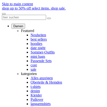
Skip to main content
shop up to 50% off select items.
shop sale.
Damen
Featured
Neuheiten
best sellers
hoodies
date night
Sommer-Outfits
mini bags
Passende Sets
core
sale
kategorien
Alles anzeigen
Oberteile & Hemden
t-shirts
denim
Kleider
Pullover
langarmshirts