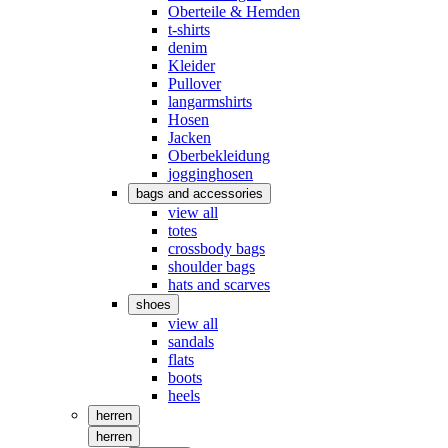
Oberteile & Hemden
t-shirts
denim
Kleider
Pullover
langarmshirts
Hosen
Jacken
Oberbekleidung
jogginghosen
bags and accessories
view all
totes
crossbody bags
shoulder bags
hats and scarves
shoes
view all
sandals
flats
boots
heels
herren
herren