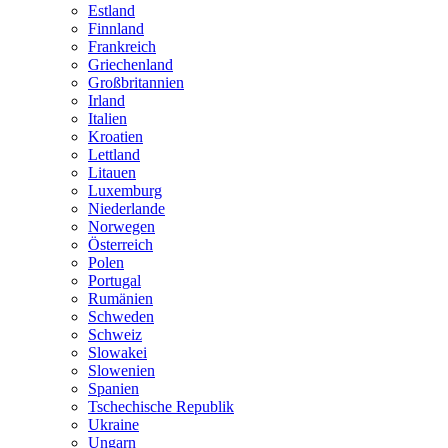
Estland
Finnland
Frankreich
Griechenland
Großbritannien
Irland
Italien
Kroatien
Lettland
Litauen
Luxemburg
Niederlande
Norwegen
Österreich
Polen
Portugal
Rumänien
Schweden
Schweiz
Slowakei
Slowenien
Spanien
Tschechische Republik
Ukraine
Ungarn