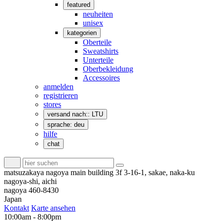
featured
neuheiten
unisex
kategorien
Oberteile
Sweatshirts
Unterteile
Oberbekleidung
Accessoires
anmelden
registrieren
stores
versand nach:: LTU
sprache: deu
hilfe
chat
matsuzakaya nagoya main building 3f 3-16-1, sakae, naka-ku
nagoya-shi, aichi
nagoya 460-8430
Japan
Kontakt
Karte ansehen
10:00am - 8:00pm