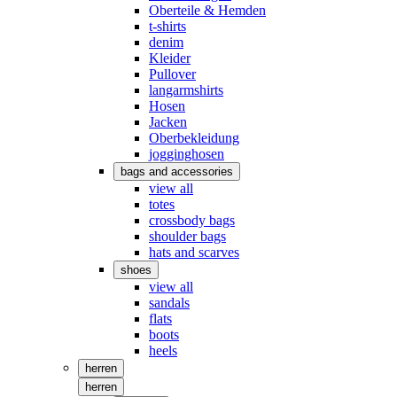
Oberteile & Hemden
t-shirts
denim
Kleider
Pullover
langarmshirts
Hosen
Jacken
Oberbekleidung
jogginghosen
bags and accessories
view all
totes
crossbody bags
shoulder bags
hats and scarves
shoes
view all
sandals
flats
boots
heels
herren
herren