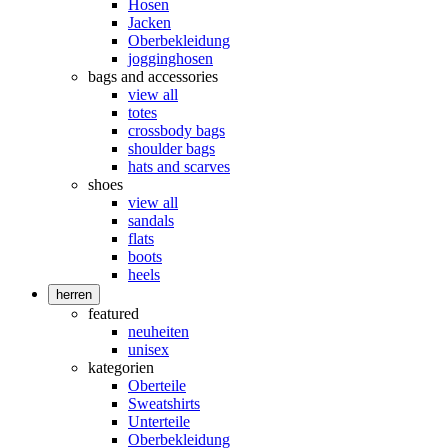
Hosen
Jacken
Oberbekleidung
jogginghosen
bags and accessories
view all
totes
crossbody bags
shoulder bags
hats and scarves
shoes
view all
sandals
flats
boots
heels
herren
featured
neuheiten
unisex
kategorien
Oberteile
Sweatshirts
Unterteile
Oberbekleidung