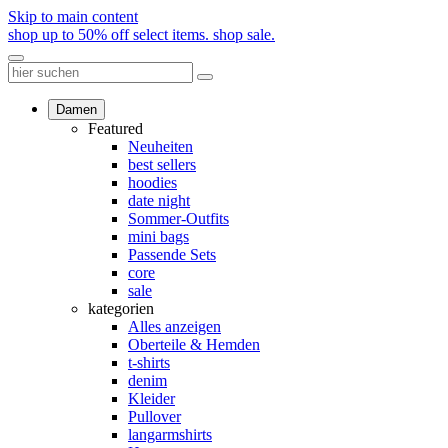
Skip to main content
shop up to 50% off select items.
shop sale.
Damen
Featured
Neuheiten
best sellers
hoodies
date night
Sommer-Outfits
mini bags
Passende Sets
core
sale
kategorien
Alles anzeigen
Oberteile & Hemden
t-shirts
denim
Kleider
Pullover
langarmshirts