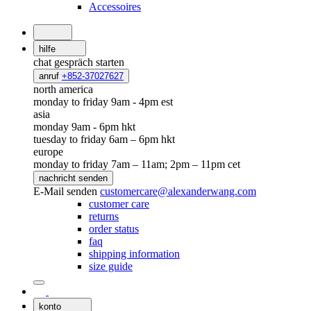
Accessoires
hilfe
chat
gespräch starten
anruf
+852-37027627
north america
monday to friday 9am - 4pm est
asia
monday 9am - 6pm hkt
tuesday to friday 6am – 6pm hkt
europe
monday to friday 7am – 11am; 2pm – 11pm cet
nachricht senden
E-Mail senden
customercare@alexanderwang.com
customer care
returns
order status
faq
shipping information
size guide
konto