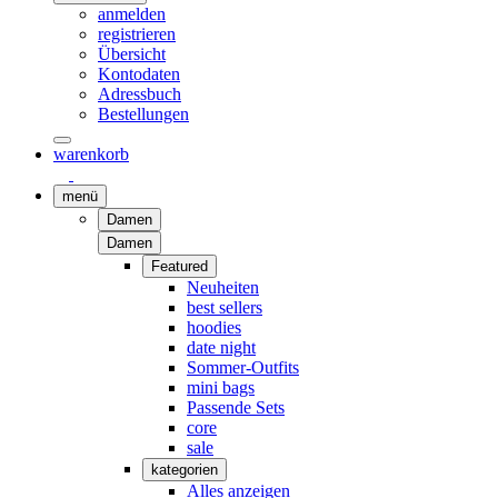
anmelden
registrieren
Übersicht
Kontodaten
Adressbuch
Bestellungen
warenkorb
menü
Damen
Damen
Featured
Neuheiten
best sellers
hoodies
date night
Sommer-Outfits
mini bags
Passende Sets
core
sale
kategorien
Alles anzeigen