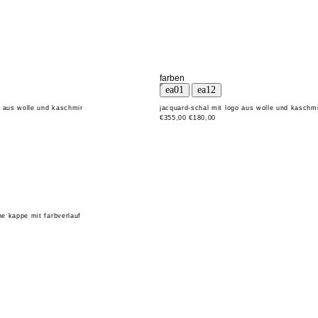
farben
o aus wolle und kaschmir
jacquard-schal mit logo aus wolle und kaschm
€355,00
€180,00
che kappe mit farbverlauf