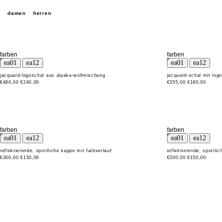
damen
herren
farben
farben
jacquard-logoschal aus alpaka-wollmischung
jacquard-schal mit log
€480,00
€240,00
€355,00
€180,00
farben
farben
reflektierende, sportliche kappe mit farbverlauf
reflektierende, sportli
€300,00
€150,00
€300,00
€150,00