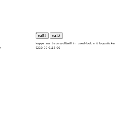
kappe aus baumwolltwill im used-look mit logosticker
ir
€230,00
€115,00