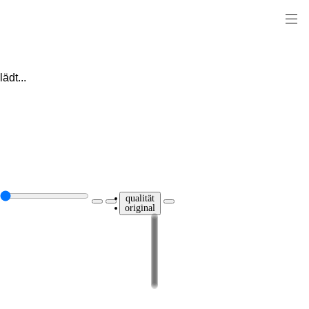
lädt...
qualität
original