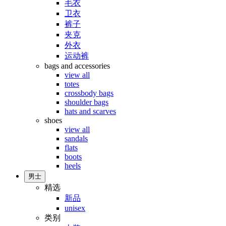
毛衣
卫衣
裤子
夹克
外衣
运动裤
bags and accessories
view all
totes
crossbody bags
shoulder bags
hats and scarves
shoes
view all
sandals
flats
boots
heels
男士
精选
新品
unisex
类别