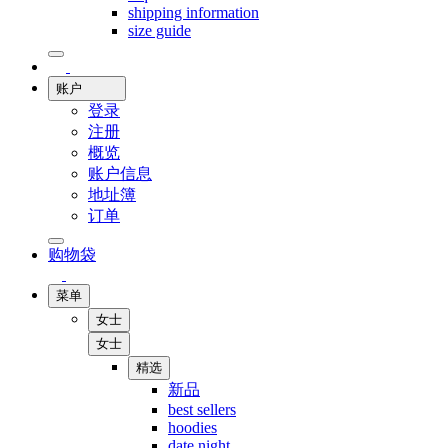
shipping information
size guide
账户
登录
注册
概览
账户信息
地址簿
订单
购物袋
菜单
女士
女士
精选
新品
best sellers
hoodies
date night