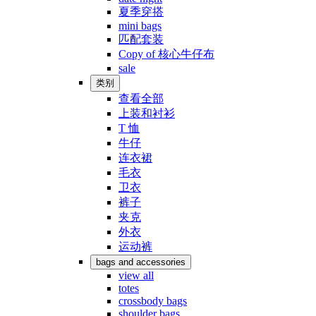
夏季穿搭
mini bags
匹配套装
Copy of 核心牛仔布
sale
类别
查看全部
上装和衬衫
T 恤
牛仔
连衣裙
毛衣
卫衣
裤子
夹克
外衣
运动裤
bags and accessories
view all
totes
crossbody bags
shoulder bags