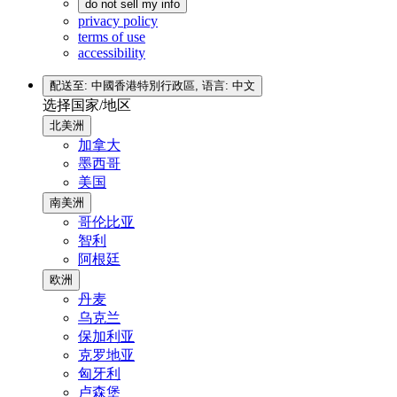
do not sell my info
privacy policy
terms of use
accessibility
配送至: 中國香港特別行政區,
语言: 中文
选择国家/地区
北美洲
加拿大
墨西哥
美国
南美洲
哥伦比亚
智利
阿根廷
欧洲
丹麦
乌克兰
保加利亚
克罗地亚
匈牙利
卢森堡