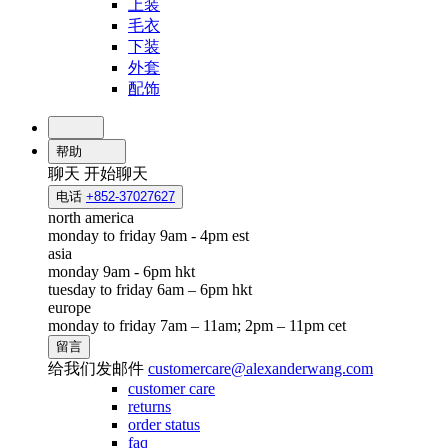
上装
毛衣
下装
外套
配饰
帮助
聊天
开始聊天
电话
+852-37027627
north america
monday to friday 9am - 4pm est
asia
monday 9am - 6pm hkt
tuesday to friday 6am – 6pm hkt
europe
monday to friday 7am – 11am; 2pm – 11pm cet
留言
给我们发邮件
customercare@alexanderwang.com
customer care
returns
order status
faq