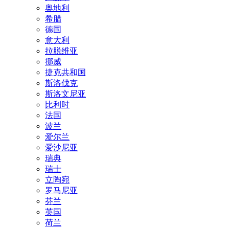
奥地利
希腊
德国
意大利
拉脱维亚
挪威
捷克共和国
斯洛伐克
斯洛文尼亚
比利时
法国
波兰
爱尔兰
爱沙尼亚
瑞典
瑞士
立陶宛
罗马尼亚
芬兰
英国
荷兰