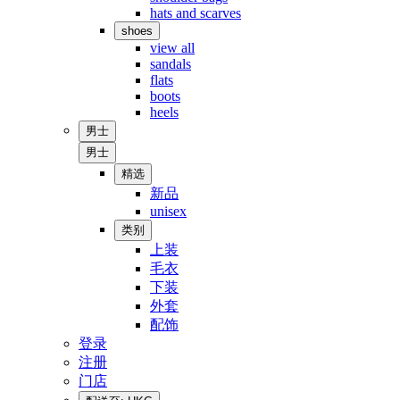
hats and scarves
shoes
view all
sandals
flats
boots
heels
男士
男士
精选
新品
unisex
类别
上装
毛衣
下装
外套
配饰
登录
注册
门店