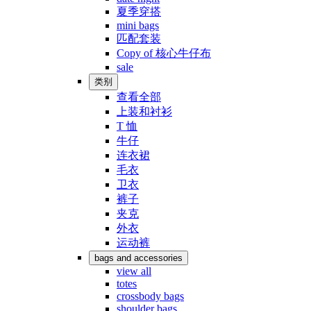
夏季穿搭
mini bags
匹配套装
Copy of 核心牛仔布
sale
类别
查看全部
上装和衬衫
T 恤
牛仔
连衣裙
毛衣
卫衣
裤子
夹克
外衣
运动裤
bags and accessories
view all
totes
crossbody bags
shoulder bags