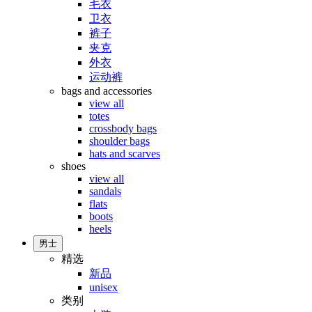
毛衣
卫衣
裤子
夹克
外衣
运动裤
bags and accessories
view all
totes
crossbody bags
shoulder bags
hats and scarves
shoes
view all
sandals
flats
boots
heels
男士
精选
新品
unisex
类别