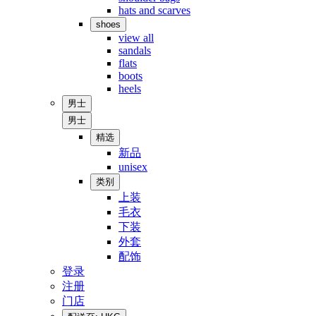
hats and scarves
shoes
view all
sandals
flats
boots
heels
男士
男士
精选
新品
unisex
类别
上装
毛衣
下装
外套
配饰
登录
注册
门店