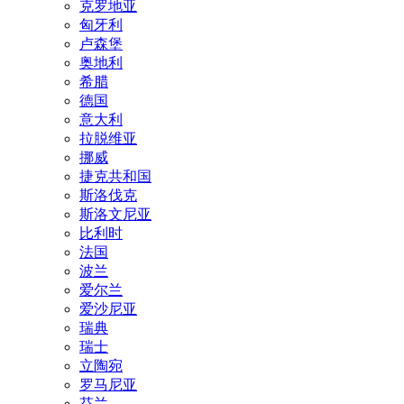
克罗地亚
匈牙利
卢森堡
奥地利
希腊
德国
意大利
拉脱维亚
挪威
捷克共和国
斯洛伐克
斯洛文尼亚
比利时
法国
波兰
爱尔兰
爱沙尼亚
瑞典
瑞士
立陶宛
罗马尼亚
芬兰