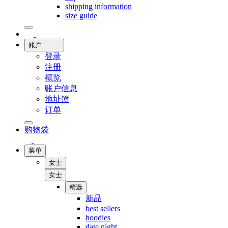
shipping information
size guide
账户
登录
注册
概览
账户信息
地址簿
订单
购物袋
菜单
女士
女士
精选
新品
best sellers
hoodies
date night