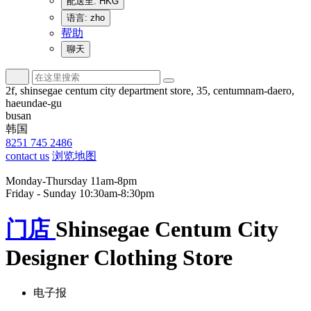
配送至: HKG
语言: zho
帮助
聊天
2f, shinsegae centum city department store, 35, centumnam-daero,
haeundae-gu
busan
韩国
8251 745 2486
contact us
浏览地图
Monday-Thursday 11am-8pm
Friday - Sunday 10:30am-8:30pm
门店
Shinsegae Centum City
Designer Clothing Store
电子报