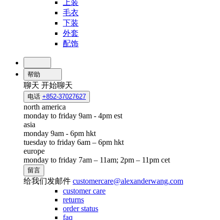
上装
毛衣
下装
外套
配饰
帮助
聊天
开始聊天
电话
+852-37027627
north america
monday to friday 9am - 4pm est
asia
monday 9am - 6pm hkt
tuesday to friday 6am – 6pm hkt
europe
monday to friday 7am – 11am; 2pm – 11pm cet
留言
给我们发邮件
customercare@alexanderwang.com
customer care
returns
order status
faq