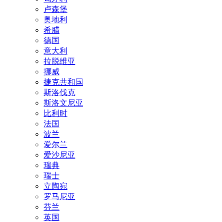
卢森堡
奥地利
希腊
德国
意大利
拉脱维亚
挪威
捷克共和国
斯洛伐克
斯洛文尼亚
比利时
法国
波兰
爱尔兰
爱沙尼亚
瑞典
瑞士
立陶宛
罗马尼亚
芬兰
英国