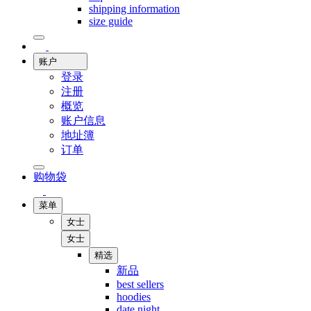
shipping information
size guide
账户
登录
注册
概览
账户信息
地址簿
订单
购物袋
菜单
女士
女士
精选
新品
best sellers
hoodies
date night