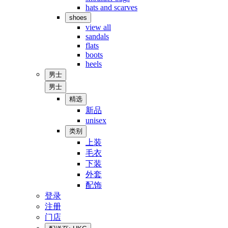
hats and scarves
shoes
view all
sandals
flats
boots
heels
男士
男士
精选
新品
unisex
类别
上装
毛衣
下装
外套
配饰
登录
注册
门店