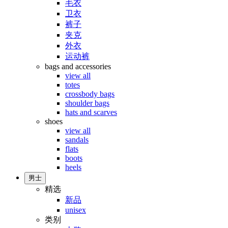
毛衣
卫衣
裤子
夹克
外衣
运动裤
bags and accessories
view all
totes
crossbody bags
shoulder bags
hats and scarves
shoes
view all
sandals
flats
boots
heels
男士
精选
新品
unisex
类别