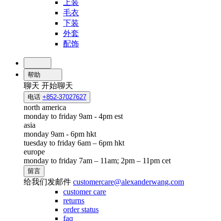
上装
毛衣
下装
外套
配饰
帮助
聊天
开始聊天
电话
+852-37027627
north america
monday to friday 9am - 4pm est
asia
monday 9am - 6pm hkt
tuesday to friday 6am – 6pm hkt
europe
monday to friday 7am – 11am; 2pm – 11pm cet
留言
给我们发邮件
customercare@alexanderwang.com
customer care
returns
order status
faq