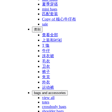
夏季穿搭
mini bags
匹配套装
Copy of 核心牛仔布
sale
类别
查看全部
上装和衬衫
T 恤
牛仔
连衣裙
毛衣
卫衣
裤子
夹克
外衣
运动裤
bags and accessories
view all
totes
crossbody bags
shoulder bags