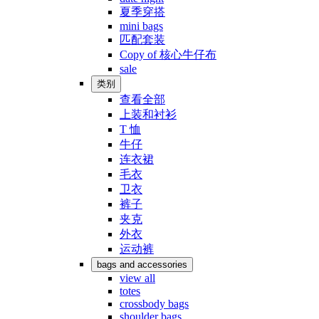
夏季穿搭
mini bags
匹配套装
Copy of 核心牛仔布
sale
类别
查看全部
上装和衬衫
T 恤
牛仔
连衣裙
毛衣
卫衣
裤子
夹克
外衣
运动裤
bags and accessories
view all
totes
crossbody bags
shoulder bags