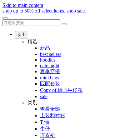
Skip to main content
shop up to 50% off select items.
shop sale.
女士
精选
新品
best sellers
hoodies
date night
夏季穿搭
mini bags
匹配套装
Copy of 核心牛仔布
sale
类别
查看全部
上装和衬衫
T 恤
牛仔
连衣裙