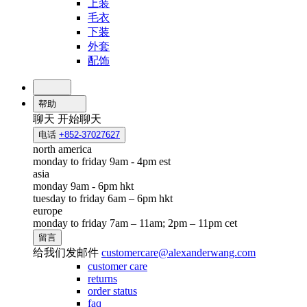
上装
毛衣
下装
外套
配饰
帮助
聊天
开始聊天
电话
+852-37027627
north america
monday to friday 9am - 4pm est
asia
monday 9am - 6pm hkt
tuesday to friday 6am – 6pm hkt
europe
monday to friday 7am – 11am; 2pm – 11pm cet
留言
给我们发邮件
customercare@alexanderwang.com
customer care
returns
order status
faq