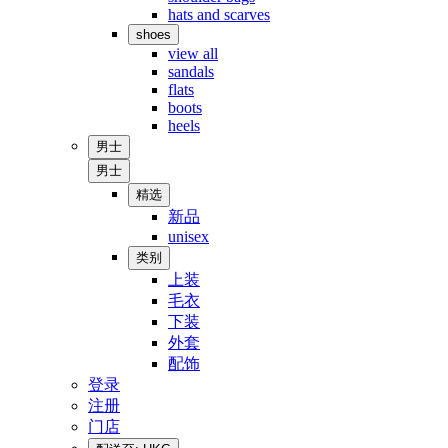
hats and scarves
shoes
view all
sandals
flats
boots
heels
男士
男士
精选
新品
unisex
类别
上装
毛衣
下装
外套
配饰
登录
注册
门店