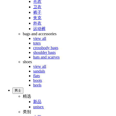
毛衣
卫衣
裤子
夹克
外衣
运动裤
bags and accessories
view all
totes
crossbody bags
shoulder bags
hats and scarves
shoes
view all
sandals
flats
boots
heels
男士
精选
新品
unisex
类别