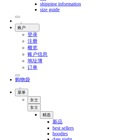
shipping information
size guide
账户
登录
注册
概览
账户信息
地址簿
订单
购物袋
菜单
女士
女士
精选
新品
best sellers
hoodies
date night