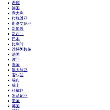
希腊
德国
意大利
拉脱维亚
斯洛文尼亚
新加坡
新西兰
日本
比利时
沙特阿拉伯
法国
波兰
泰国
澳大利亚
爱尔兰
瑞典
瑞士
科威特
罗马尼亚
美国
英国