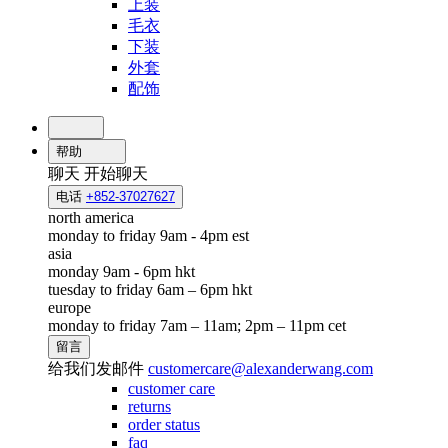
上装
毛衣
下装
外套
配饰
帮助
聊天
开始聊天
电话
+852-37027627
north america
monday to friday 9am - 4pm est
asia
monday 9am - 6pm hkt
tuesday to friday 6am – 6pm hkt
europe
monday to friday 7am – 11am; 2pm – 11pm cet
留言
给我们发邮件
customercare@alexanderwang.com
customer care
returns
order status
faq