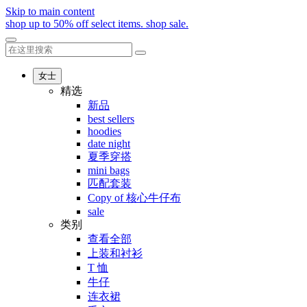
Skip to main content
shop up to 50% off select items.
shop sale.
女士
精选
新品
best sellers
hoodies
date night
夏季穿搭
mini bags
匹配套装
Copy of 核心牛仔布
sale
类别
查看全部
上装和衬衫
T 恤
牛仔
连衣裙