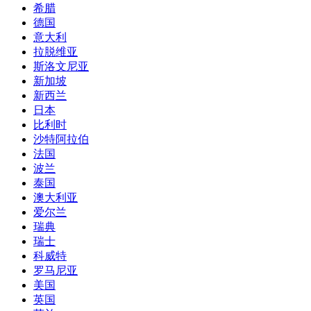
希腊
德国
意大利
拉脱维亚
斯洛文尼亚
新加坡
新西兰
日本
比利时
沙特阿拉伯
法国
波兰
泰国
澳大利亚
爱尔兰
瑞典
瑞士
科威特
罗马尼亚
美国
英国