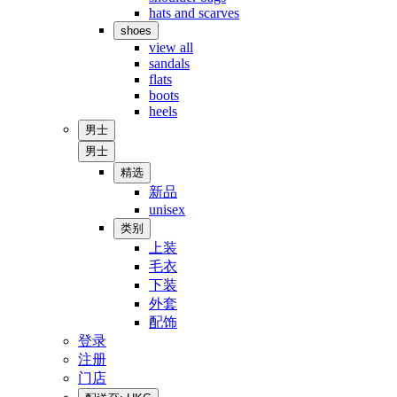
hats and scarves
shoes
view all
sandals
flats
boots
heels
男士
男士
精选
新品
unisex
类别
上装
毛衣
下装
外套
配饰
登录
注册
门店