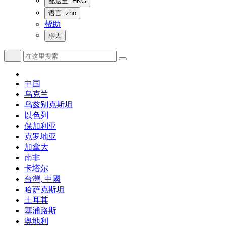
配送至: HKG
语言: zho
帮助
聊天
中国
乌克兰
乌兹别克斯坦
以色列
保加利亚
克罗地亚
加拿大
南非
卡塔尔
台灣, 中國
哈萨克斯坦
土耳其
塞浦路斯
奥地利