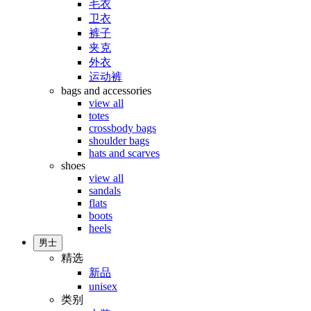
毛衣
卫衣
裤子
夹克
外衣
运动裤
bags and accessories
view all
totes
crossbody bags
shoulder bags
hats and scarves
shoes
view all
sandals
flats
boots
heels
男士
精选
新品
unisex
类别