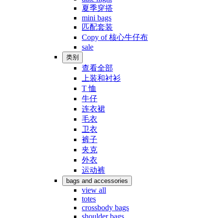
夏季穿搭
mini bags
匹配套装
Copy of 核心牛仔布
sale
类别
查看全部
上装和衬衫
T 恤
牛仔
连衣裙
毛衣
卫衣
裤子
夹克
外衣
运动裤
bags and accessories
view all
totes
crossbody bags
shoulder bags