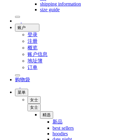
shipping information
size guide
账户
登录
注册
概览
账户信息
地址簿
订单
购物袋
菜单
女士
女士
精选
新品
best sellers
hoodies
date night