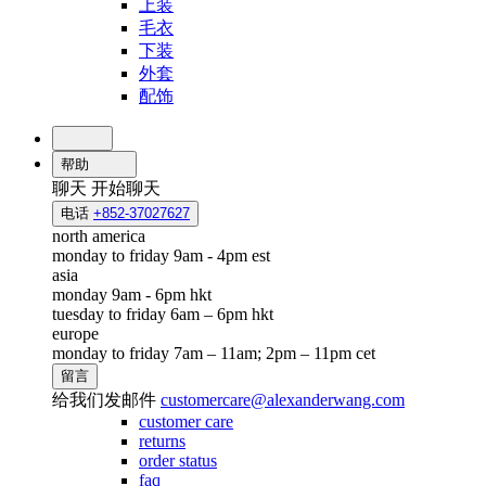
上装
毛衣
下装
外套
配饰
帮助
聊天
开始聊天
电话
+852-37027627
north america
monday to friday 9am - 4pm est
asia
monday 9am - 6pm hkt
tuesday to friday 6am – 6pm hkt
europe
monday to friday 7am – 11am; 2pm – 11pm cet
留言
给我们发邮件
customercare@alexanderwang.com
customer care
returns
order status
faq