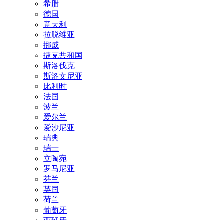
希腊
德国
意大利
拉脱维亚
挪威
捷克共和国
斯洛伐克
斯洛文尼亚
比利时
法国
波兰
爱尔兰
爱沙尼亚
瑞典
瑞士
立陶宛
罗马尼亚
芬兰
英国
荷兰
葡萄牙