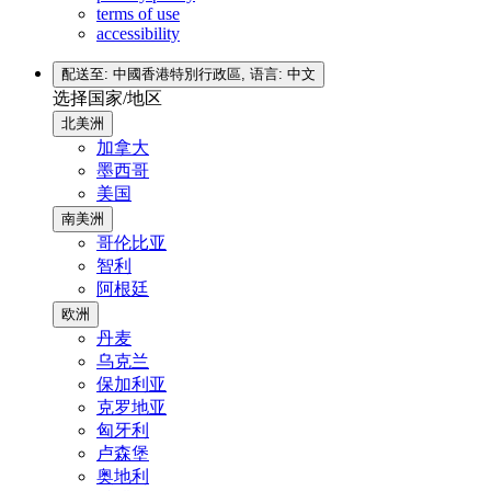
terms of use
accessibility
配送至: 中國香港特別行政區,
语言: 中文
选择国家/地区
北美洲
加拿大
墨西哥
美国
南美洲
哥伦比亚
智利
阿根廷
欧洲
丹麦
乌克兰
保加利亚
克罗地亚
匈牙利
卢森堡
奥地利