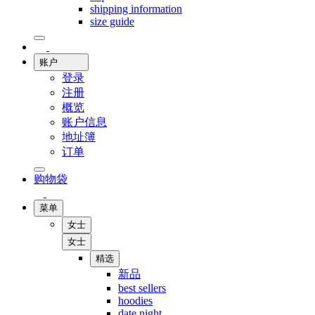
shipping information
size guide
账户
登录
注册
概览
账户信息
地址簿
订单
购物袋
菜单
女士
女士
精选
新品
best sellers
hoodies
date night