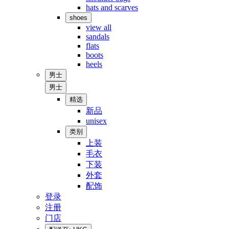
hats and scarves
shoes
view all
sandals
flats
boots
heels
男士
男士
精选
新品
unisex
类别
上装
毛衣
下装
外套
配饰
登录
注册
门店