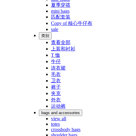
夏季穿搭
mini bags
匹配套装
Copy of 核心牛仔布
sale
类别
查看全部
上装和衬衫
T 恤
牛仔
连衣裙
毛衣
卫衣
裤子
夹克
外衣
运动裤
bags and accessories
view all
totes
crossbody bags
shoulder bags