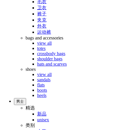
毛衣
卫衣
裤子
夹克
外衣
运动裤
bags and accessories
view all
totes
crossbody bags
shoulder bags
hats and scarves
shoes
view all
sandals
flats
boots
heels
男士
精选
新品
unisex
类别