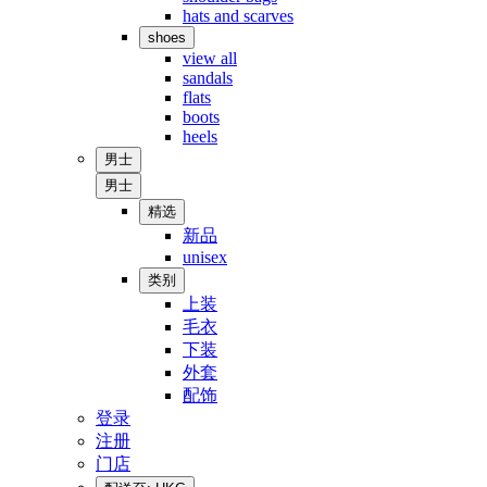
hats and scarves
shoes
view all
sandals
flats
boots
heels
男士
男士
精选
新品
unisex
类别
上装
毛衣
下装
外套
配饰
登录
注册
门店