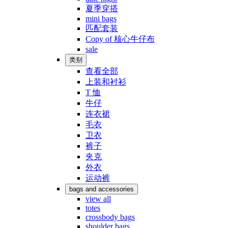
夏季穿搭
mini bags
匹配套装
Copy of 核心牛仔布
sale
类别
查看全部
上装和衬衫
T 恤
牛仔
连衣裙
毛衣
卫衣
裤子
夹克
外衣
运动裤
bags and accessories
view all
totes
crossbody bags
shoulder bags