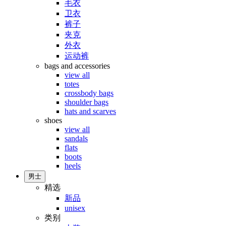
毛衣
卫衣
裤子
夹克
外衣
运动裤
bags and accessories
view all
totes
crossbody bags
shoulder bags
hats and scarves
shoes
view all
sandals
flats
boots
heels
男士
精选
新品
unisex
类别