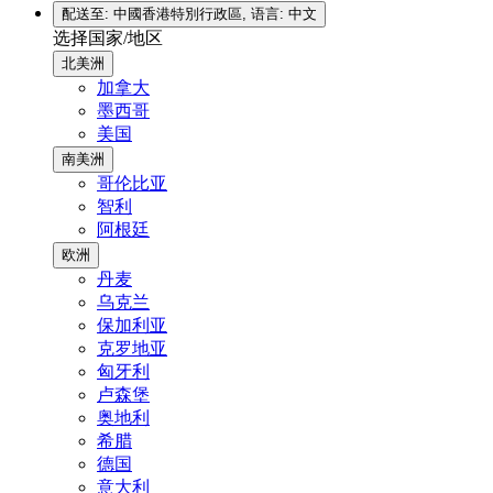
配送至: 中國香港特別行政區,
语言: 中文
选择国家/地区
北美洲
加拿大
墨西哥
美国
南美洲
哥伦比亚
智利
阿根廷
欧洲
丹麦
乌克兰
保加利亚
克罗地亚
匈牙利
卢森堡
奥地利
希腊
德国
意大利