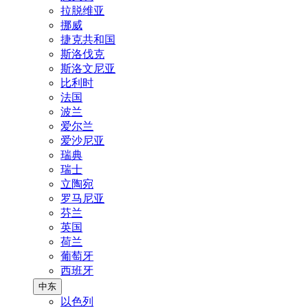
拉脱维亚
挪威
捷克共和国
斯洛伐克
斯洛文尼亚
比利时
法国
波兰
爱尔兰
爱沙尼亚
瑞典
瑞士
立陶宛
罗马尼亚
芬兰
英国
荷兰
葡萄牙
西班牙
中东
以色列