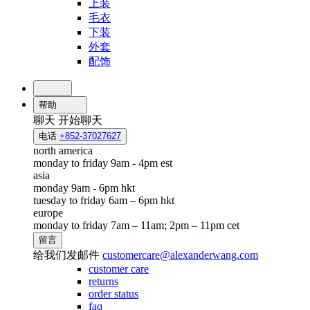
上装
毛衣
下装
外套
配饰
帮助
聊天
开始聊天
电话
+852-37027627
north america
monday to friday 9am - 4pm est
asia
monday 9am - 6pm hkt
tuesday to friday 6am – 6pm hkt
europe
monday to friday 7am – 11am; 2pm – 11pm cet
留言
给我们发邮件
customercare@alexanderwang.com
customer care
returns
order status
faq