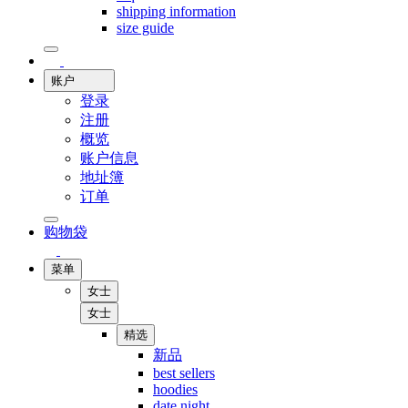
shipping information
size guide
账户
登录
注册
概览
账户信息
地址簿
订单
购物袋
菜单
女士
女士
精选
新品
best sellers
hoodies
date night