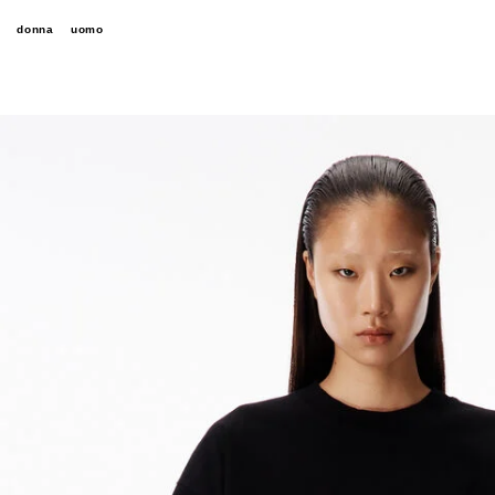
donna
uomo