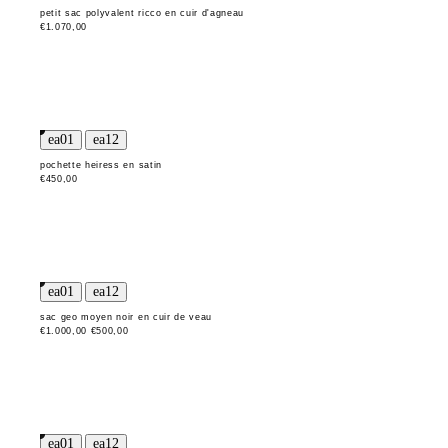
petit sac polyvalent ricco en cuir d'agneau
€1.070,00
pochette heiress en satin
€450,00
sac geo moyen noir en cuir de veau
€1.000,00
€500,00