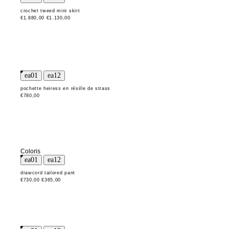
crochet tweed mini skirt
€1.880,00
€1.130,00
pochette heiress en résille de strass
€780,00
Coloris
drawcord tailored pant
€730,00
€365,00