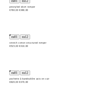
prestyled skort romper
€760,00
€380,00
stretch cotton structured romper
€515,00
€310,00
pochette à bandoulière axis en cuir
€620,00
€370,00