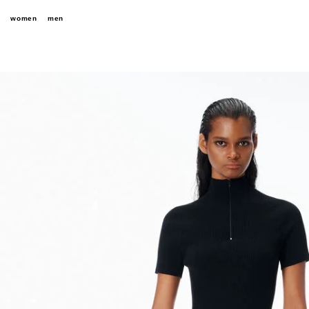
women
men