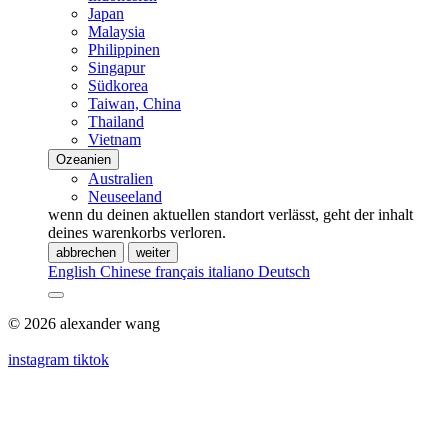
Japan
Malaysia
Philippinen
Singapur
Südkorea
Taiwan, China
Thailand
Vietnam
Ozeanien
Australien
Neuseeland
wenn du deinen aktuellen standort verlässt, geht der inhalt
deines warenkorbs verloren.
abbrechen
weiter
English
Chinese
français
italiano
Deutsch
© 2026 alexander wang
instagram
tiktok