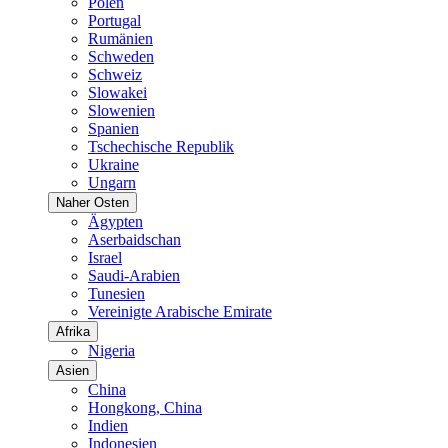
Polen
Portugal
Rumänien
Schweden
Schweiz
Slowakei
Slowenien
Spanien
Tschechische Republik
Ukraine
Ungarn
Naher Osten
Ägypten
Aserbaidschan
Israel
Saudi-Arabien
Tunesien
Vereinigte Arabische Emirate
Afrika
Nigeria
Asien
China
Hongkong, China
Indien
Indonesien