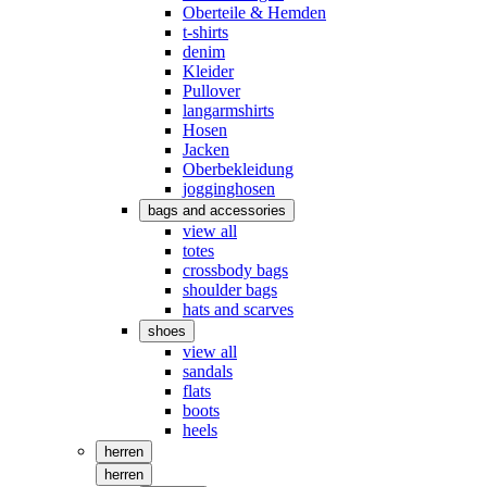
Oberteile & Hemden
t-shirts
denim
Kleider
Pullover
langarmshirts
Hosen
Jacken
Oberbekleidung
jogginghosen
bags and accessories
view all
totes
crossbody bags
shoulder bags
hats and scarves
shoes
view all
sandals
flats
boots
heels
herren
herren