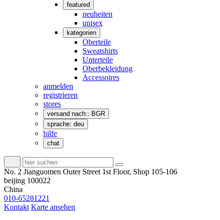
featured
neuheiten
unisex
kategorien
Oberteile
Sweatshirts
Unterteile
Oberbekleidung
Accessoires
anmelden
registrieren
stores
versand nach:: BGR
sprache: deu
hilfe
chat
No. 2 Jianguomen Outer Street 1st Floor, Shop 105-106
beijing 100022
China
010-65281221
Kontakt
Karte ansehen