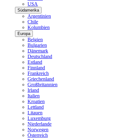
USA
Südamerika
Argentinien
Chile
Kolumbien
Europa
Belgien
Bulgarien
Dänemark
Deutschland
Estland
Finnland
Frankreich
Griechenland
Großbritannien
Irland
Italien
Kroatien
Lettland
Litauen
Luxemburg
Niederlande
Norwegen
Österreich