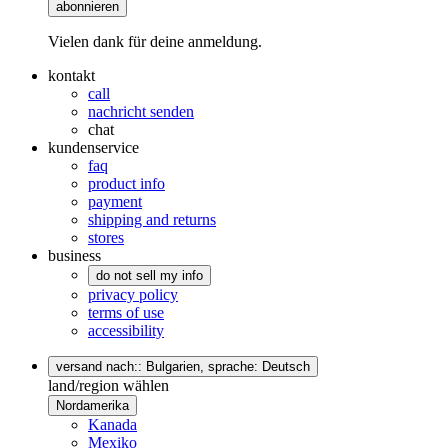
abonnieren
Vielen dank für deine anmeldung.
kontakt
call
nachricht senden
chat
kundenservice
faq
product info
payment
shipping and returns
stores
business
do not sell my info
privacy policy
terms of use
accessibility
versand nach:: Bulgarien,
sprache: Deutsch
land/region wählen
Nordamerika
Kanada
Mexiko