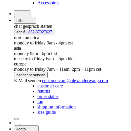
Accessoires
hilfe
chat
gespräch starten
anruf
+852-37027627
north america
monday to friday 9am - 4pm est
asia
monday 9am - 6pm hkt
tuesday to friday 6am – 6pm hkt
europe
monday to friday 7am – 11am; 2pm – 11pm cet
nachricht senden
E-Mail senden
customercare@alexanderwang.com
customer care
returns
order status
faq
shipping information
size guide
konto