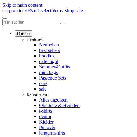
Skip to main content
shop up to 50% off select items.
shop sale.
Damen
Featured
Neuheiten
best sellers
hoodies
date night
Sommer-Outfits
mini bags
Passende Sets
core
sale
kategorien
Alles anzeigen
Oberteile & Hemden
t-shirts
denim
Kleider
Pullover
langarmshirts