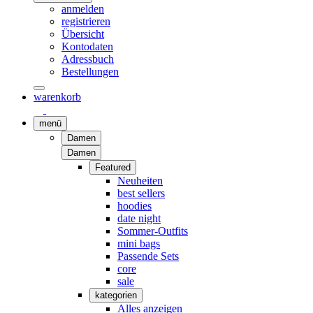
anmelden
registrieren
Übersicht
Kontodaten
Adressbuch
Bestellungen
warenkorb
menü
Damen
Damen
Featured
Neuheiten
best sellers
hoodies
date night
Sommer-Outfits
mini bags
Passende Sets
core
sale
kategorien
Alles anzeigen