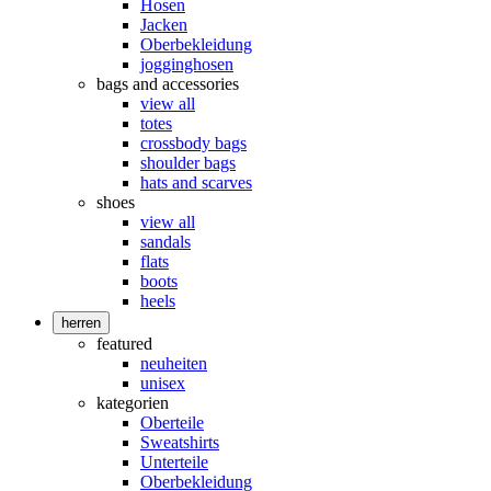
Hosen
Jacken
Oberbekleidung
jogginghosen
bags and accessories
view all
totes
crossbody bags
shoulder bags
hats and scarves
shoes
view all
sandals
flats
boots
heels
herren
featured
neuheiten
unisex
kategorien
Oberteile
Sweatshirts
Unterteile
Oberbekleidung