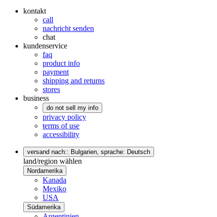
kontakt
call
nachricht senden
chat
kundenservice
faq
product info
payment
shipping and returns
stores
business
do not sell my info
privacy policy
terms of use
accessibility
versand nach:: Bulgarien,
sprache: Deutsch
land/region wählen
Nordamerika
Kanada
Mexiko
USA
Südamerika
Argentinien