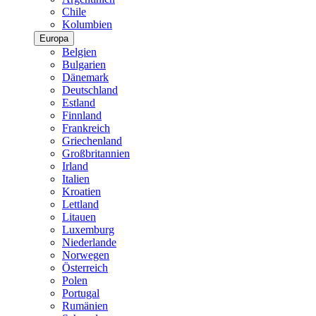
Chile
Kolumbien
Europa
Belgien
Bulgarien
Dänemark
Deutschland
Estland
Finnland
Frankreich
Griechenland
Großbritannien
Irland
Italien
Kroatien
Lettland
Litauen
Luxemburg
Niederlande
Norwegen
Österreich
Polen
Portugal
Rumänien