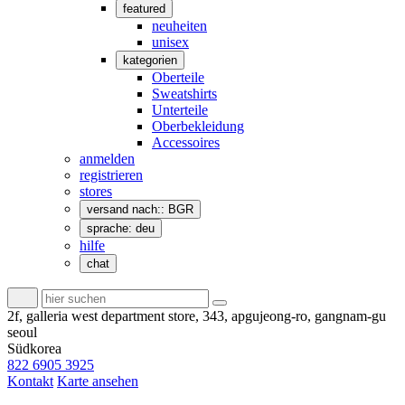
featured
neuheiten
unisex
kategorien
Oberteile
Sweatshirts
Unterteile
Oberbekleidung
Accessoires
anmelden
registrieren
stores
versand nach:: BGR
sprache: deu
hilfe
chat
2f, galleria west department store, 343, apgujeong-ro, gangnam-gu
seoul
Südkorea
822 6905 3925
Kontakt
Karte ansehen