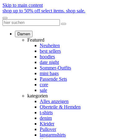
Skip to main content
shop up to 50% off select items.
shop sale.
Damen
Featured
Neuheiten
best sellers
hoodies
date night
Sommer-Outfits
mini bags
Passende Sets
core
sale
kategorien
Alles anzeigen
Oberteile & Hemden
t-shirts
denim
Kleider
Pullover
langarmshirts