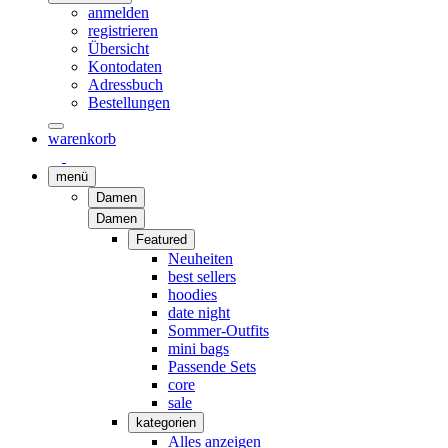
anmelden
registrieren
Übersicht
Kontodaten
Adressbuch
Bestellungen
warenkorb
menü
Damen
Damen
Featured
Neuheiten
best sellers
hoodies
date night
Sommer-Outfits
mini bags
Passende Sets
core
sale
kategorien
Alles anzeigen