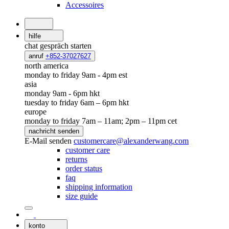
Accessoires
hilfe
chat
gespräch starten
anruf
+852-37027627
north america
monday to friday 9am - 4pm est
asia
monday 9am - 6pm hkt
tuesday to friday 6am – 6pm hkt
europe
monday to friday 7am – 11am; 2pm – 11pm cet
nachricht senden
E-Mail senden
customercare@alexanderwang.com
customer care
returns
order status
faq
shipping information
size guide
konto