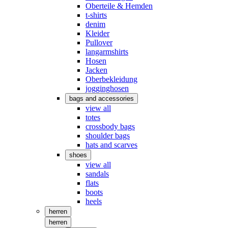
Oberteile & Hemden
t-shirts
denim
Kleider
Pullover
langarmshirts
Hosen
Jacken
Oberbekleidung
jogginghosen
bags and accessories
view all
totes
crossbody bags
shoulder bags
hats and scarves
shoes
view all
sandals
flats
boots
heels
herren
herren