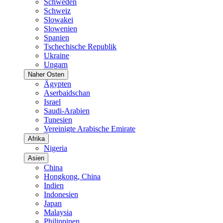
Schweden
Schweiz
Slowakei
Slowenien
Spanien
Tschechische Republik
Ukraine
Ungarn
Naher Osten
Ägypten
Aserbaidschan
Israel
Saudi-Arabien
Tunesien
Vereinigte Arabische Emirate
Afrika
Nigeria
Asien
China
Hongkong, China
Indien
Indonesien
Japan
Malaysia
Philippinen