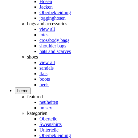
Hosen
Jacken
Oberbekleidung
jogginghosen
bags and accessories
view all
totes
crossbody bags
shoulder bags
hats and scarves
shoes
view all
sandals
flats
boots
heels
herren
featured
neuheiten
unisex
kategorien
Oberteile
Sweatshirts
Unterteile
Oberbekleidung