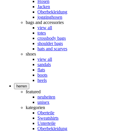
Hosen
Jacken
Oberbekleidung
jogginghosen
bags and accessories
view all
totes
crossbody bags
shoulder bags
hats and scarves
shoes
view all
sandals
flats
boots
heels
herren
featured
neuheiten
unisex
kategorien
Oberteile
Sweatshirts
Unterteile
Oberbekleidung