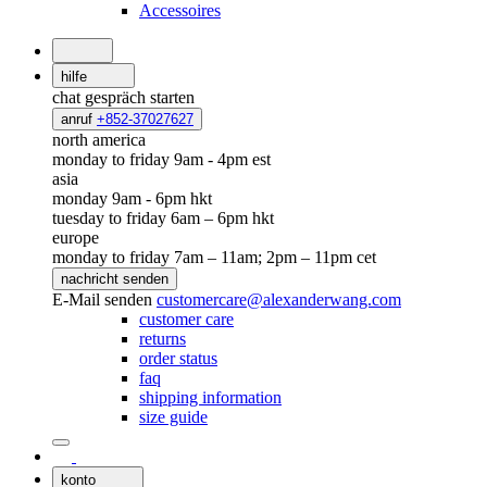
Accessoires
hilfe
chat
gespräch starten
anruf
+852-37027627
north america
monday to friday 9am - 4pm est
asia
monday 9am - 6pm hkt
tuesday to friday 6am – 6pm hkt
europe
monday to friday 7am – 11am; 2pm – 11pm cet
nachricht senden
E-Mail senden
customercare@alexanderwang.com
customer care
returns
order status
faq
shipping information
size guide
konto