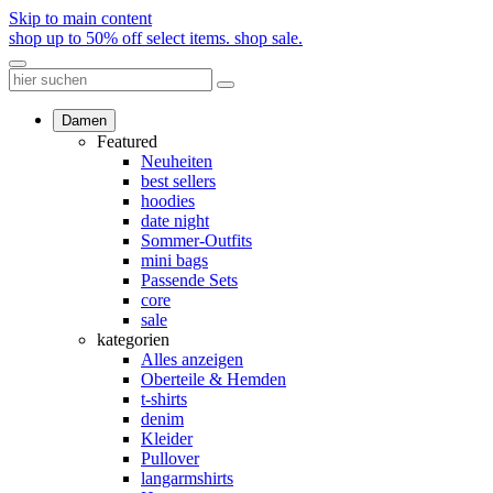
Skip to main content
shop up to 50% off select items.
shop sale.
Damen
Featured
Neuheiten
best sellers
hoodies
date night
Sommer-Outfits
mini bags
Passende Sets
core
sale
kategorien
Alles anzeigen
Oberteile & Hemden
t-shirts
denim
Kleider
Pullover
langarmshirts