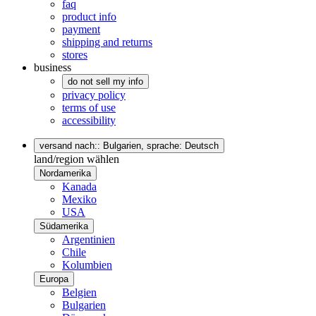
faq
product info
payment
shipping and returns
stores
business
do not sell my info
privacy policy
terms of use
accessibility
versand nach:: Bulgarien,
sprache: Deutsch
land/region wählen
Nordamerika
Kanada
Mexiko
USA
Südamerika
Argentinien
Chile
Kolumbien
Europa
Belgien
Bulgarien