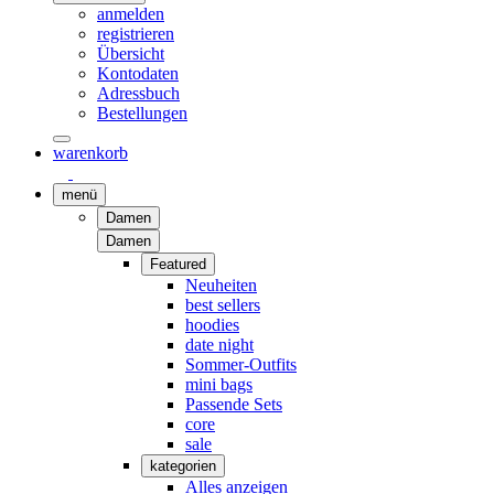
anmelden
registrieren
Übersicht
Kontodaten
Adressbuch
Bestellungen
warenkorb
menü
Damen
Damen
Featured
Neuheiten
best sellers
hoodies
date night
Sommer-Outfits
mini bags
Passende Sets
core
sale
kategorien
Alles anzeigen