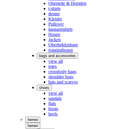
Oberteile & Hemden
t-shirts
denim
Kleider
Pullover
langarmshirts
Hosen
Jacken
Oberbekleidung
jogginghosen
bags and accessories
view all
totes
crossbody bags
shoulder bags
hats and scarves
shoes
view all
sandals
flats
boots
heels
herren
herren