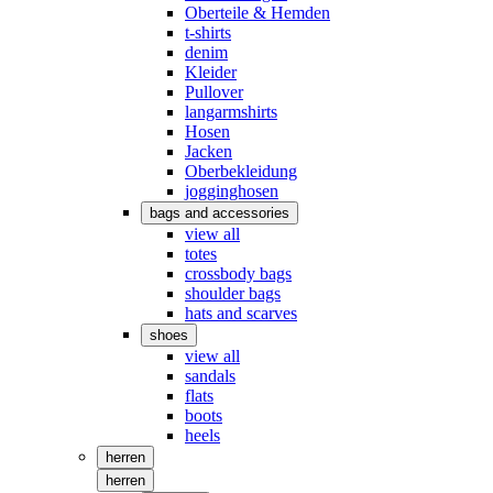
Oberteile & Hemden
t-shirts
denim
Kleider
Pullover
langarmshirts
Hosen
Jacken
Oberbekleidung
jogginghosen
bags and accessories
view all
totes
crossbody bags
shoulder bags
hats and scarves
shoes
view all
sandals
flats
boots
heels
herren
herren