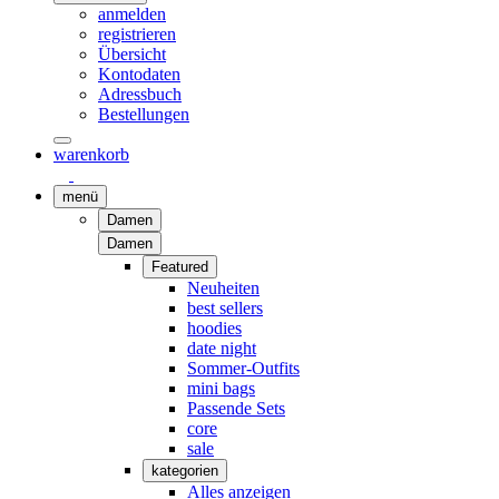
anmelden
registrieren
Übersicht
Kontodaten
Adressbuch
Bestellungen
warenkorb
menü
Damen
Damen
Featured
Neuheiten
best sellers
hoodies
date night
Sommer-Outfits
mini bags
Passende Sets
core
sale
kategorien
Alles anzeigen