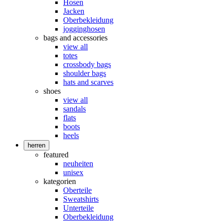
Hosen
Jacken
Oberbekleidung
jogginghosen
bags and accessories
view all
totes
crossbody bags
shoulder bags
hats and scarves
shoes
view all
sandals
flats
boots
heels
herren
featured
neuheiten
unisex
kategorien
Oberteile
Sweatshirts
Unterteile
Oberbekleidung