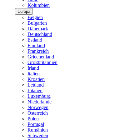
Kolumbien
Europa
Belgien
Bulgarien
Dänemark
Deutschland
Estland
Finnland
Frankreich
Griechenland
Großbritannien
Irland
Italien
Kroatien
Lettland
Litauen
Luxemburg
Niederlande
Norwegen
Österreich
Polen
Portugal
Rumänien
Schweden