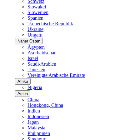
Schweiz
Slowakei
Slowenien
Spanien
Tschechische Republik
Ukraine
Ungarn
Naher Osten
Ägypten
Aserbaidschan
Israel
Saudi-Arabien
Tunesien
Vereinigte Arabische Emirate
Afrika
Nigeria
Asien
China
Hongkong, China
Indien
Indonesien
Japan
Malaysia
Philippinen
Singapur