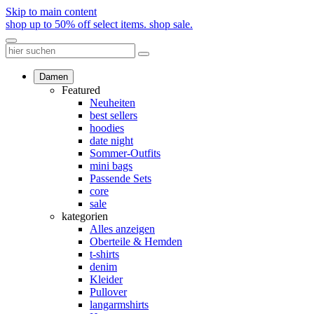
Skip to main content
shop up to 50% off select items.
shop sale.
Damen
Featured
Neuheiten
best sellers
hoodies
date night
Sommer-Outfits
mini bags
Passende Sets
core
sale
kategorien
Alles anzeigen
Oberteile & Hemden
t-shirts
denim
Kleider
Pullover
langarmshirts