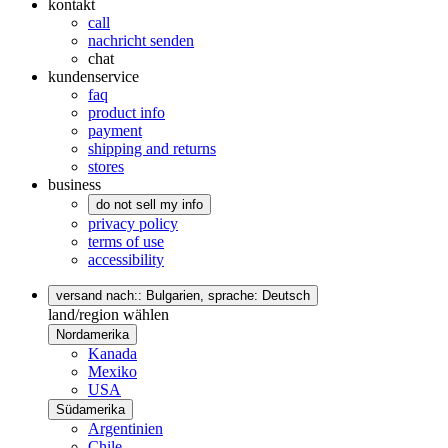
kontakt
call
nachricht senden
chat
kundenservice
faq
product info
payment
shipping and returns
stores
business
do not sell my info
privacy policy
terms of use
accessibility
versand nach:: Bulgarien,
sprache: Deutsch
land/region wählen
Nordamerika
Kanada
Mexiko
USA
Südamerika
Argentinien
Chile