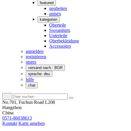
featured
neuheiten
unisex
kategorien
Oberteile
Sweatshirts
Unterteile
Oberbekleidung
Accessoires
anmelden
registrieren
stores
versand nach:: BGR
sprache: deu
hilfe
chat
No.701, Fuchun Road L208
Hangzhou
China
0571-86038613
Kontakt
Karte ansehen