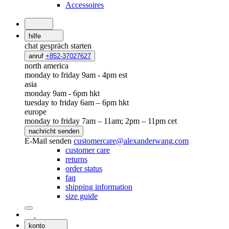
Accessoires
hilfe
chat
gespräch starten
anruf
+852-37027627
north america
monday to friday 9am - 4pm est
asia
monday 9am - 6pm hkt
tuesday to friday 6am – 6pm hkt
europe
monday to friday 7am – 11am; 2pm – 11pm cet
nachricht senden
E-Mail senden
customercare@alexanderwang.com
customer care
returns
order status
faq
shipping information
size guide
konto