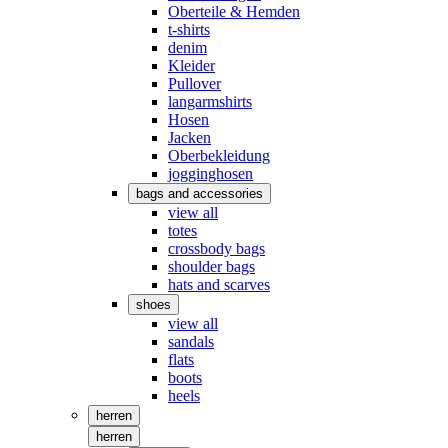
Oberteile & Hemden
t-shirts
denim
Kleider
Pullover
langarmshirts
Hosen
Jacken
Oberbekleidung
jogginghosen
bags and accessories
view all
totes
crossbody bags
shoulder bags
hats and scarves
shoes
view all
sandals
flats
boots
heels
herren
herren