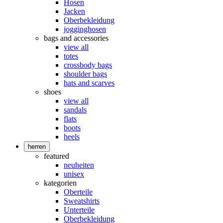
Hosen
Jacken
Oberbekleidung
jogginghosen
bags and accessories
view all
totes
crossbody bags
shoulder bags
hats and scarves
shoes
view all
sandals
flats
boots
heels
herren
featured
neuheiten
unisex
kategorien
Oberteile
Sweatshirts
Unterteile
Oberbekleidung