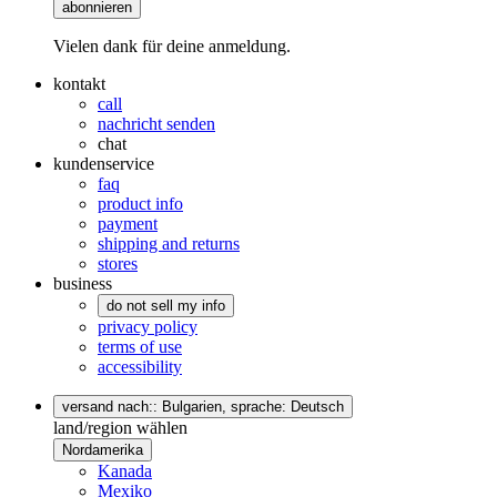
abonnieren
Vielen dank für deine anmeldung.
kontakt
call
nachricht senden
chat
kundenservice
faq
product info
payment
shipping and returns
stores
business
do not sell my info
privacy policy
terms of use
accessibility
versand nach:: Bulgarien,
sprache: Deutsch
land/region wählen
Nordamerika
Kanada
Mexiko