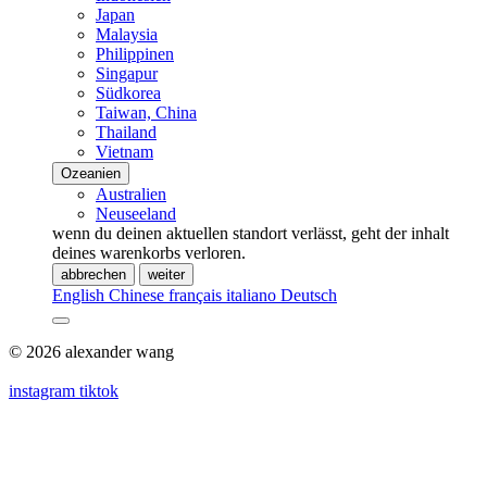
Japan
Malaysia
Philippinen
Singapur
Südkorea
Taiwan, China
Thailand
Vietnam
Ozeanien
Australien
Neuseeland
wenn du deinen aktuellen standort verlässt, geht der inhalt
deines warenkorbs verloren.
abbrechen
weiter
English
Chinese
français
italiano
Deutsch
© 2026 alexander wang
instagram
tiktok