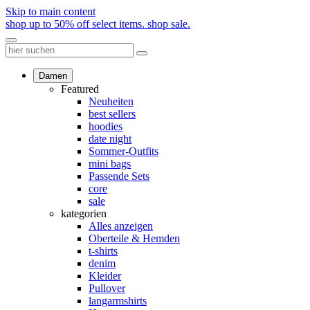
Skip to main content
shop up to 50% off select items.
shop sale.
Damen
Featured
Neuheiten
best sellers
hoodies
date night
Sommer-Outfits
mini bags
Passende Sets
core
sale
kategorien
Alles anzeigen
Oberteile & Hemden
t-shirts
denim
Kleider
Pullover
langarmshirts