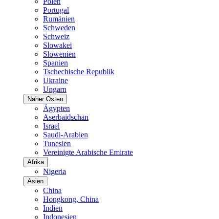
Polen
Portugal
Rumänien
Schweden
Schweiz
Slowakei
Slowenien
Spanien
Tschechische Republik
Ukraine
Ungarn
Naher Osten
Ägypten
Aserbaidschan
Israel
Saudi-Arabien
Tunesien
Vereinigte Arabische Emirate
Afrika
Nigeria
Asien
China
Hongkong, China
Indien
Indonesien