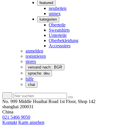
featured
neuheiten
unisex
kategorien
Oberteile
Sweatshirts
Unterteile
Oberbekleidung
Accessoires
anmelden
registrieren
stores
versand nach:: BGR
sprache: deu
hilfe
chat
No. 999 Middle Huaihai Road 1st Floor, Shop 142
shanghai 200031
China
021 5466 9050
Kontakt
Karte ansehen