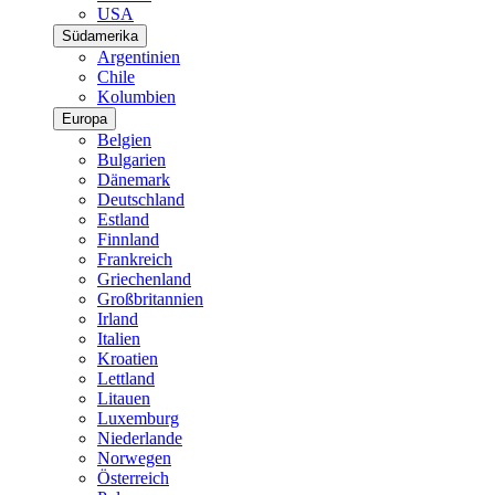
USA
Südamerika
Argentinien
Chile
Kolumbien
Europa
Belgien
Bulgarien
Dänemark
Deutschland
Estland
Finnland
Frankreich
Griechenland
Großbritannien
Irland
Italien
Kroatien
Lettland
Litauen
Luxemburg
Niederlande
Norwegen
Österreich