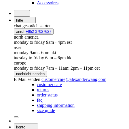
Accessoires
hilfe
chat
gespräch starten
anruf
+852-37027627
north america
monday to friday 9am - 4pm est
asia
monday 9am - 6pm hkt
tuesday to friday 6am – 6pm hkt
europe
monday to friday 7am – 11am; 2pm – 11pm cet
nachricht senden
E-Mail senden
customercare@alexanderwang.com
customer care
returns
order status
faq
shipping information
size guide
konto