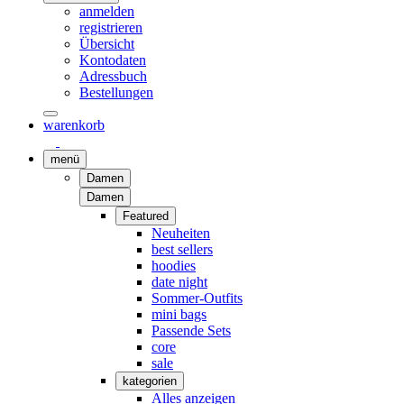
anmelden
registrieren
Übersicht
Kontodaten
Adressbuch
Bestellungen
warenkorb
menü
Damen
Damen
Featured
Neuheiten
best sellers
hoodies
date night
Sommer-Outfits
mini bags
Passende Sets
core
sale
kategorien
Alles anzeigen