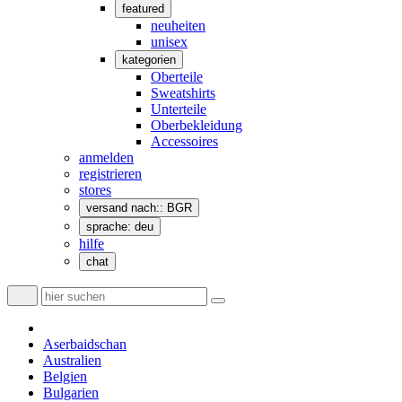
featured
neuheiten
unisex
kategorien
Oberteile
Sweatshirts
Unterteile
Oberbekleidung
Accessoires
anmelden
registrieren
stores
versand nach:: BGR
sprache: deu
hilfe
chat
Aserbaidschan
Australien
Belgien
Bulgarien