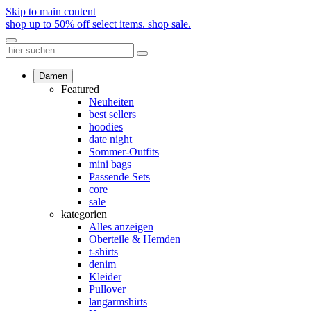
Skip to main content
shop up to 50% off select items.
shop sale.
Damen
Featured
Neuheiten
best sellers
hoodies
date night
Sommer-Outfits
mini bags
Passende Sets
core
sale
kategorien
Alles anzeigen
Oberteile & Hemden
t-shirts
denim
Kleider
Pullover
langarmshirts