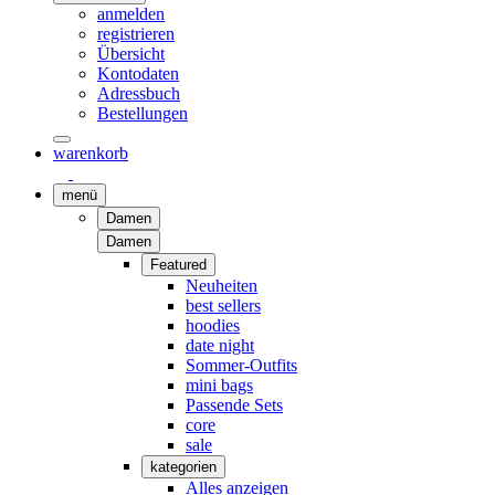
anmelden
registrieren
Übersicht
Kontodaten
Adressbuch
Bestellungen
warenkorb
menü
Damen
Damen
Featured
Neuheiten
best sellers
hoodies
date night
Sommer-Outfits
mini bags
Passende Sets
core
sale
kategorien
Alles anzeigen