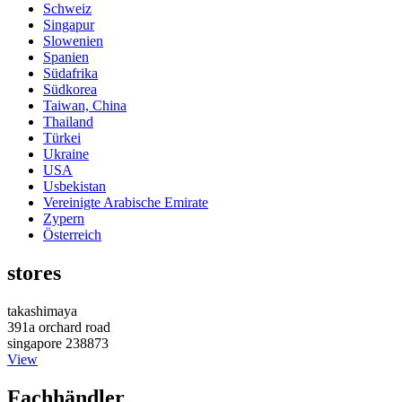
Schweiz
Singapur
Slowenien
Spanien
Südafrika
Südkorea
Taiwan, China
Thailand
Türkei
Ukraine
USA
Usbekistan
Vereinigte Arabische Emirate
Zypern
Österreich
stores
takashimaya
391a orchard road
singapore 238873
View
Fachhändler