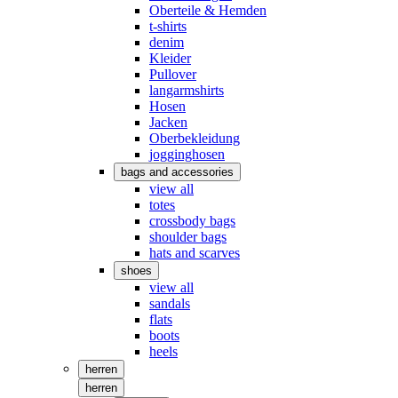
Oberteile & Hemden
t-shirts
denim
Kleider
Pullover
langarmshirts
Hosen
Jacken
Oberbekleidung
jogginghosen
bags and accessories
view all
totes
crossbody bags
shoulder bags
hats and scarves
shoes
view all
sandals
flats
boots
heels
herren
herren