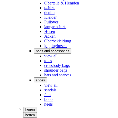
Oberteile & Hemden
t-shirts
denim
Kleider
Pullover
langarmshirts
Hosen
Jacken
Oberbekleidung
jogginghosen
bags and accessories
view all
totes
crossbody bags
shoulder bags
hats and scarves
shoes
view all
sandals
flats
boots
heels
herren
herren