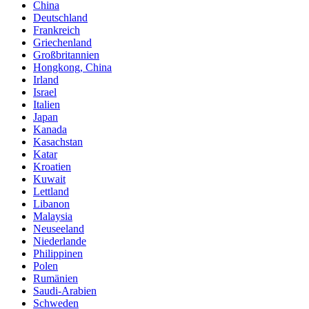
China
Deutschland
Frankreich
Griechenland
Großbritannien
Hongkong, China
Irland
Israel
Italien
Japan
Kanada
Kasachstan
Katar
Kroatien
Kuwait
Lettland
Libanon
Malaysia
Neuseeland
Niederlande
Philippinen
Polen
Rumänien
Saudi-Arabien
Schweden