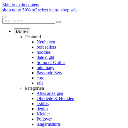
Skip to main content
shop up to 50% off select items.
shop sale.
Damen
Featured
Neuheiten
best sellers
hoodies
date night
Sommer-Outfits
mini bags
Passende Sets
core
sale
kategorien
Alles anzeigen
Oberteile & Hemden
t-shirts
denim
Kleider
Pullover
langarmshirts