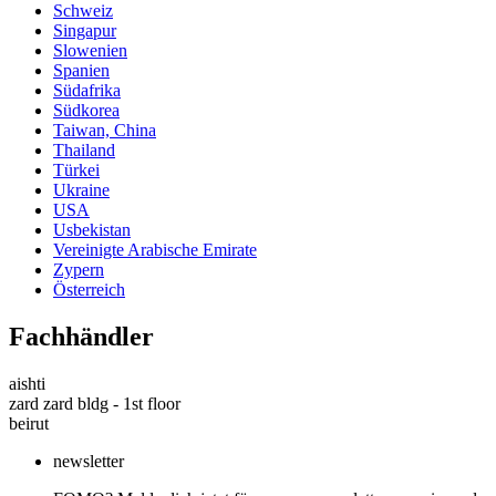
Schweiz
Singapur
Slowenien
Spanien
Südafrika
Südkorea
Taiwan, China
Thailand
Türkei
Ukraine
USA
Usbekistan
Vereinigte Arabische Emirate
Zypern
Österreich
Fachhändler
aishti
zard zard bldg - 1st floor
beirut
newsletter