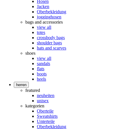
Hosen
Jacken
Oberbekleidung
jogginghosen
bags and accessories
view all
totes
crossbody bags
shoulder bags
hats and scarves
shoes
view all
sandals
flats
boots
heels
herren
featured
neuheiten
unisex
kategorien
Oberteile
Sweatshirts
Unterteile
Oberbekleidung