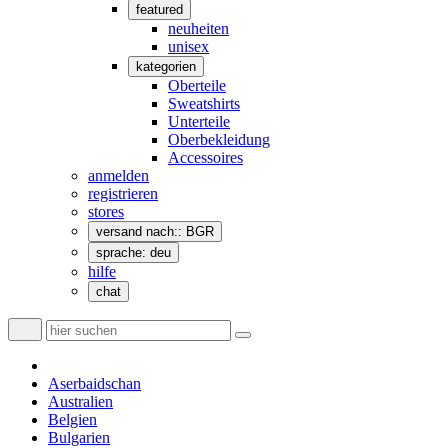
featured
neuheiten
unisex
kategorien
Oberteile
Sweatshirts
Unterteile
Oberbekleidung
Accessoires
anmelden
registrieren
stores
versand nach:: BGR
sprache: deu
hilfe
chat
Aserbaidschan
Australien
Belgien
Bulgarien