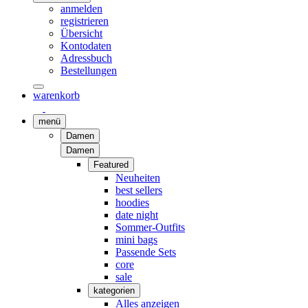
anmelden
registrieren
Übersicht
Kontodaten
Adressbuch
Bestellungen
warenkorb
menü
Damen
Damen
Featured
Neuheiten
best sellers
hoodies
date night
Sommer-Outfits
mini bags
Passende Sets
core
sale
kategorien
Alles anzeigen