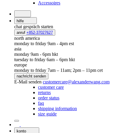
Accessoires
hilfe
chat
gespräch starten
anruf
+852-37027627
north america
monday to friday 9am - 4pm est
asia
monday 9am - 6pm hkt
tuesday to friday 6am – 6pm hkt
europe
monday to friday 7am – 11am; 2pm – 11pm cet
nachricht senden
E-Mail senden
customercare@alexanderwang.com
customer care
returns
order status
faq
shipping information
size guide
konto