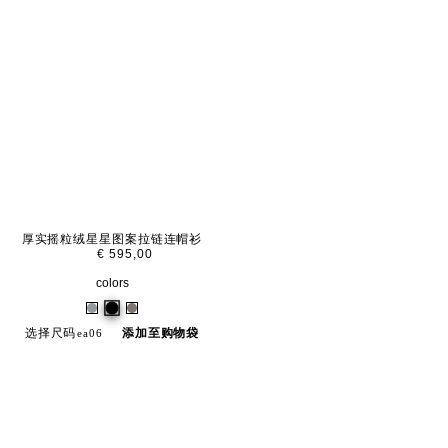
厚实摇粒绒星星图案拉链连帽衫
€ 595,00
colors
选择尺码
添加至购物袋