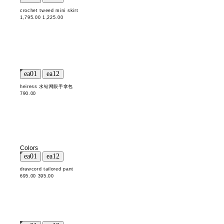
crochet tweed mini skirt
1,795.00
1,225.00
heiress 水钻网眼手拿包
790.00
Colors
drawcord tailored pant
695.00
395.00