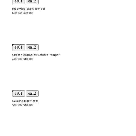
prestyled skort romper
695.00
395.00
stretch cotton structured romper
495.00
340.00
axis皮革斜挎手拿包
565.00
340.00