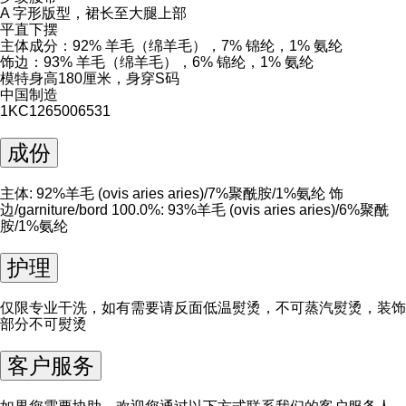
A 字形版型，裙长至大腿上部
平直下摆
主体成分：92% 羊毛（绵羊毛），7% 锦纶，1% 氨纶
饰边：93% 羊毛（绵羊毛），6% 锦纶，1% 氨纶
模特身高180厘米，身穿S码
中国制造
1KC1265006531
成份
主体: 92%羊毛 (ovis aries aries)/7%聚酰胺/1%氨纶 饰
边/garniture/bord 100.0%: 93%羊毛 (ovis aries aries)/6%聚酰
胺/1%氨纶
护理
仅限专业干洗，如有需要请反面低温熨烫，不可蒸汽熨烫，装饰
部分不可熨烫
客户服务