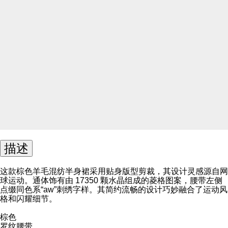
描述
这款棕色羊毛混纺半身裙采用贴身版型剪裁，其设计灵感源自网
球运动。通体饰有由 17350 颗水晶组成的菱格图案，腰带左侧
点缀同色系“aw”刺绣字样。其简约流畅的设计巧妙融合了运动风
格和闪耀细节。
棕色
罗纹腰带