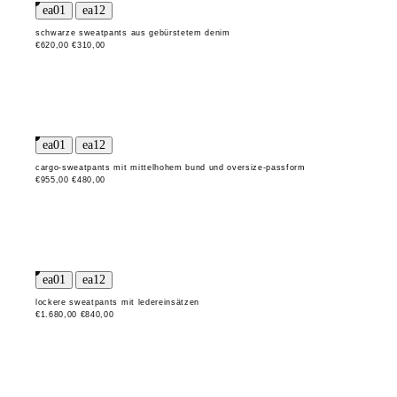
schwarze sweatpants aus gebürstetem denim
€620,00
€310,00
cargo-sweatpants mit mittelhohem bund und oversize-passform
€955,00
€480,00
lockere sweatpants mit ledereinsätzen
€1.680,00
€840,00