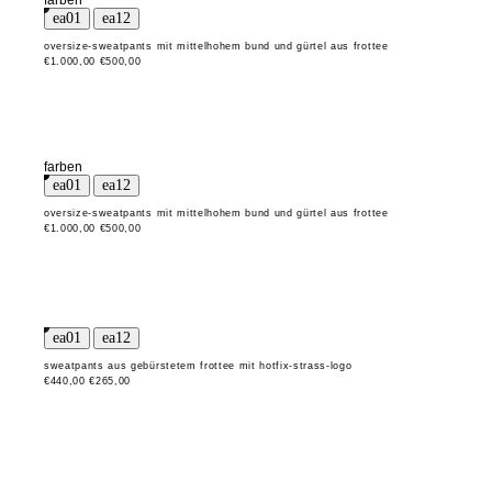
farben
oversize-sweatpants mit mittelhohem bund und gürtel aus frottee
€1.000,00
€500,00
farben
oversize-sweatpants mit mittelhohem bund und gürtel aus frottee
€1.000,00
€500,00
sweatpants aus gebürstetem frottee mit hotfix-strass-logo
€440,00
€265,00