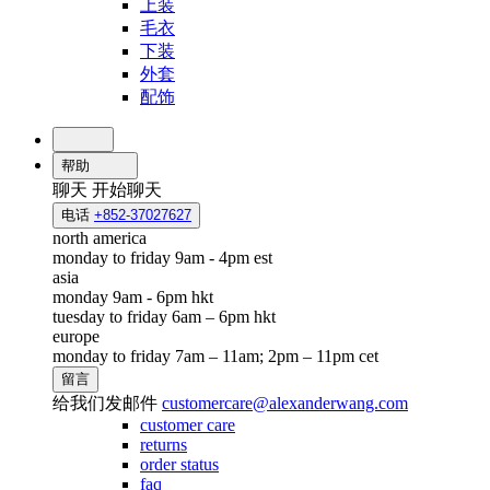
上装
毛衣
下装
外套
配饰
帮助
聊天
开始聊天
电话
+852-37027627
north america
monday to friday 9am - 4pm est
asia
monday 9am - 6pm hkt
tuesday to friday 6am – 6pm hkt
europe
monday to friday 7am – 11am; 2pm – 11pm cet
留言
给我们发邮件
customercare@alexanderwang.com
customer care
returns
order status
faq