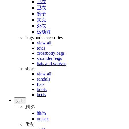
毛衣
卫衣
裤子
夹克
外衣
运动裤
bags and accessories
view all
totes
crossbody bags
shoulder bags
hats and scarves
shoes
view all
sandals
flats
boots
heels
男士
精选
新品
unisex
类别