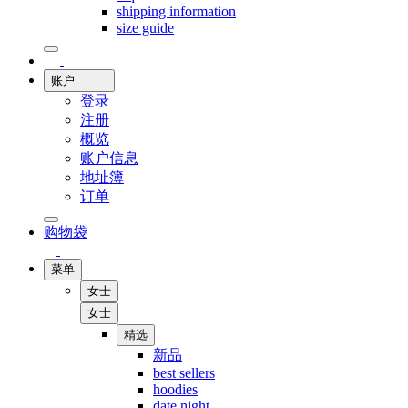
shipping information
size guide
账户
登录
注册
概览
账户信息
地址簿
订单
购物袋
菜单
女士
女士
精选
新品
best sellers
hoodies
date night