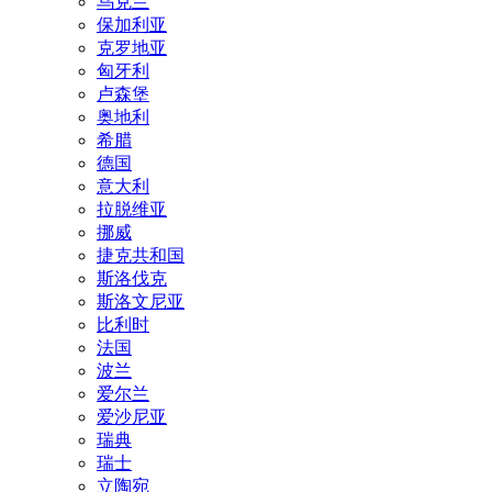
乌克兰
保加利亚
克罗地亚
匈牙利
卢森堡
奥地利
希腊
德国
意大利
拉脱维亚
挪威
捷克共和国
斯洛伐克
斯洛文尼亚
比利时
法国
波兰
爱尔兰
爱沙尼亚
瑞典
瑞士
立陶宛