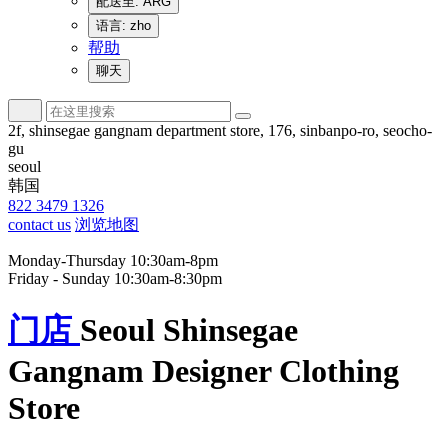
配送至: ARG
语言: zho
帮助
聊天
2f, shinsegae gangnam department store, 176, sinbanpo-ro, seocho-
gu
seoul
韩国
822 3479 1326
contact us
浏览地图
Monday-Thursday 10:30am-8pm
Friday - Sunday 10:30am-8:30pm
门店
Seoul Shinsegae
Gangnam Designer Clothing
Store