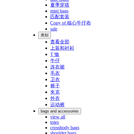
夏季穿搭
mini bags
匹配套装
Copy of 核心牛仔布
sale
类别
查看全部
上装和衬衫
T 恤
牛仔
连衣裙
毛衣
卫衣
裤子
夹克
外衣
运动裤
bags and accessories
view all
totes
crossbody bags
shoulder bags