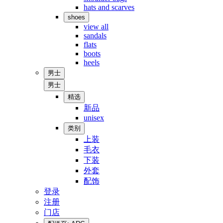
hats and scarves
shoes
view all
sandals
flats
boots
heels
男士
男士
精选
新品
unisex
类别
上装
毛衣
下装
外套
配饰
登录
注册
门店