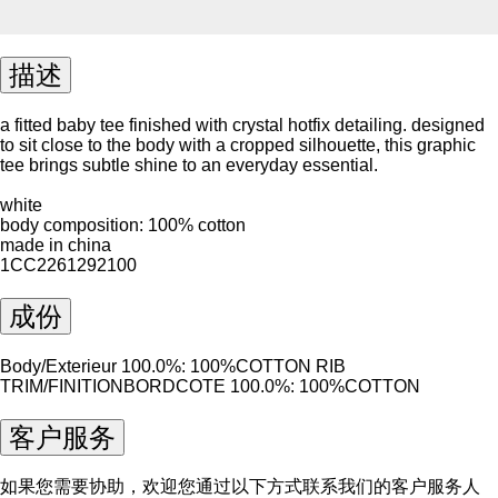
描述
a fitted baby tee finished with crystal hotfix detailing. designed
to sit close to the body with a cropped silhouette, this graphic
tee brings subtle shine to an everyday essential.
white
body composition: 100% cotton
made in china
1CC2261292100
成份
Body/Exterieur 100.0%: 100%COTTON RIB
TRIM/FINITIONBORDCOTE 100.0%: 100%COTTON
客户服务
如果您需要协助，欢迎您通过以下方式联系我们的客户服务人