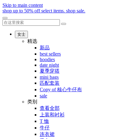
Skip to main content
shop up to 50% off select items.
shop sale.
女士
精选
新品
best sellers
hoodies
date night
夏季穿搭
mini bags
匹配套装
Copy of 核心牛仔布
sale
类别
查看全部
上装和衬衫
T 恤
牛仔
连衣裙