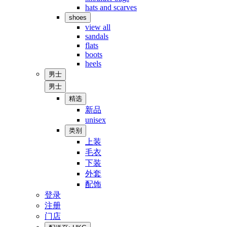
hats and scarves
shoes
view all
sandals
flats
boots
heels
男士
男士
精选
新品
unisex
类别
上装
毛衣
下装
外套
配饰
登录
注册
门店