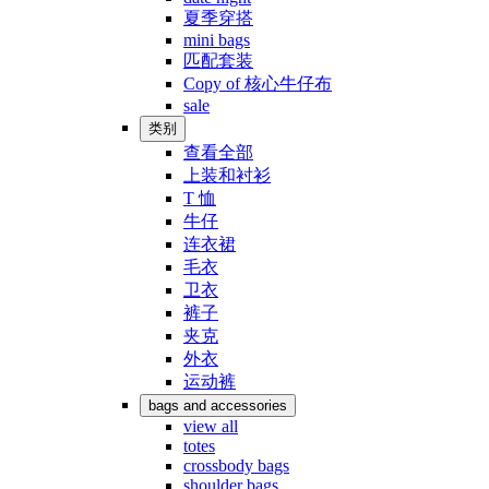
夏季穿搭
mini bags
匹配套装
Copy of 核心牛仔布
sale
类别
查看全部
上装和衬衫
T 恤
牛仔
连衣裙
毛衣
卫衣
裤子
夹克
外衣
运动裤
bags and accessories
view all
totes
crossbody bags
shoulder bags