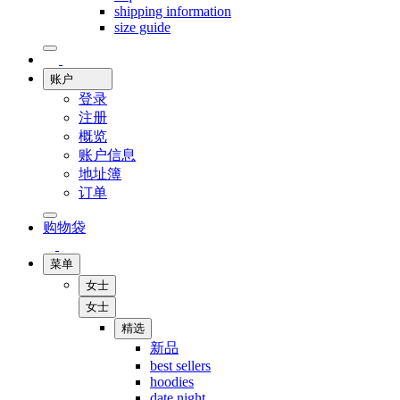
shipping information
size guide
账户
登录
注册
概览
账户信息
地址簿
订单
购物袋
菜单
女士
女士
精选
新品
best sellers
hoodies
date night