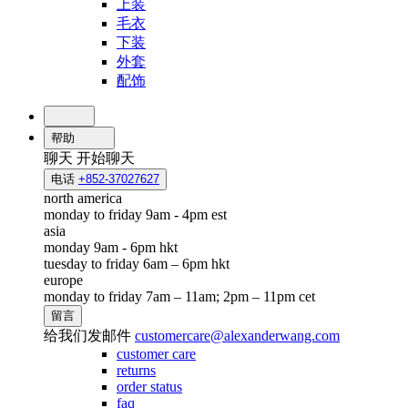
上装
毛衣
下装
外套
配饰
帮助
聊天
开始聊天
电话
+852-37027627
north america
monday to friday 9am - 4pm est
asia
monday 9am - 6pm hkt
tuesday to friday 6am – 6pm hkt
europe
monday to friday 7am – 11am; 2pm – 11pm cet
留言
给我们发邮件
customercare@alexanderwang.com
customer care
returns
order status
faq