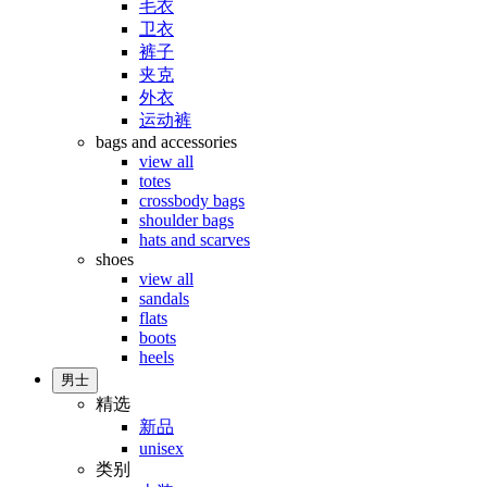
毛衣
卫衣
裤子
夹克
外衣
运动裤
bags and accessories
view all
totes
crossbody bags
shoulder bags
hats and scarves
shoes
view all
sandals
flats
boots
heels
男士
精选
新品
unisex
类别