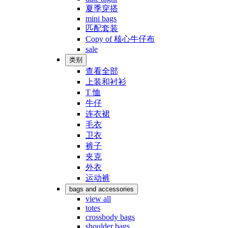
夏季穿搭
mini bags
匹配套装
Copy of 核心牛仔布
sale
类别
查看全部
上装和衬衫
T 恤
牛仔
连衣裙
毛衣
卫衣
裤子
夹克
外衣
运动裤
bags and accessories
view all
totes
crossbody bags
shoulder bags