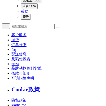
配送至: COL
语言: zho
帮助
聊天
客户服务
退货
订单状态
faq
配送信息
尺码对照表
press
品牌动物福利实践
条款与细则
可访问性声明
Cookie政策
隐私政策
klarna faq