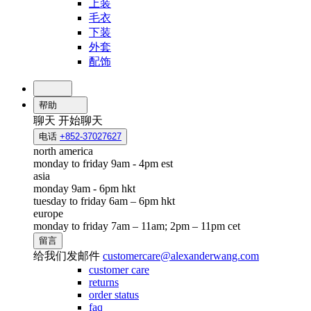
上装
毛衣
下装
外套
配饰
帮助
聊天
开始聊天
电话
+852-37027627
north america
monday to friday 9am - 4pm est
asia
monday 9am - 6pm hkt
tuesday to friday 6am – 6pm hkt
europe
monday to friday 7am – 11am; 2pm – 11pm cet
留言
给我们发邮件
customercare@alexanderwang.com
customer care
returns
order status
faq