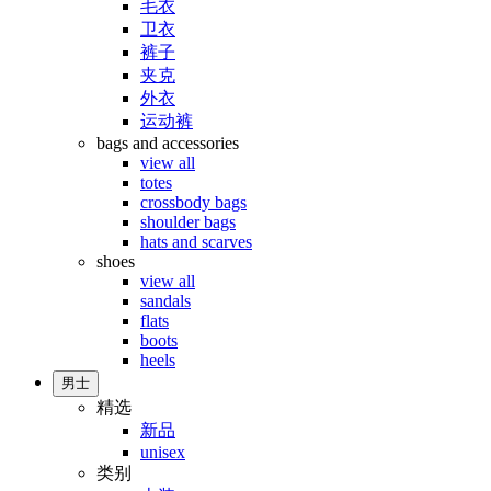
毛衣
卫衣
裤子
夹克
外衣
运动裤
bags and accessories
view all
totes
crossbody bags
shoulder bags
hats and scarves
shoes
view all
sandals
flats
boots
heels
男士
精选
新品
unisex
类别