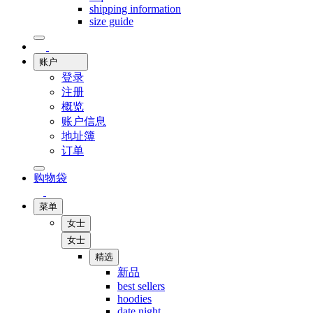
shipping information
size guide
账户
登录
注册
概览
账户信息
地址簿
订单
购物袋
菜单
女士
女士
精选
新品
best sellers
hoodies
date night