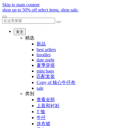
Skip to main content
shop up to 50% off select items.
shop sale.
女士
精选
新品
best sellers
hoodies
date night
夏季穿搭
mini bags
匹配套装
Copy of 核心牛仔布
sale
类别
查看全部
上装和衬衫
T 恤
牛仔
连衣裙