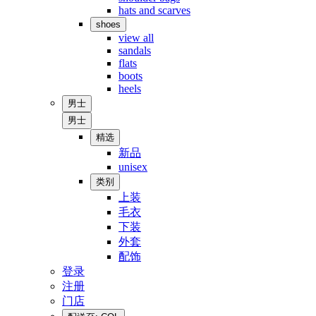
hats and scarves
shoes
view all
sandals
flats
boots
heels
男士
男士
精选
新品
unisex
类别
上装
毛衣
下装
外套
配饰
登录
注册
门店