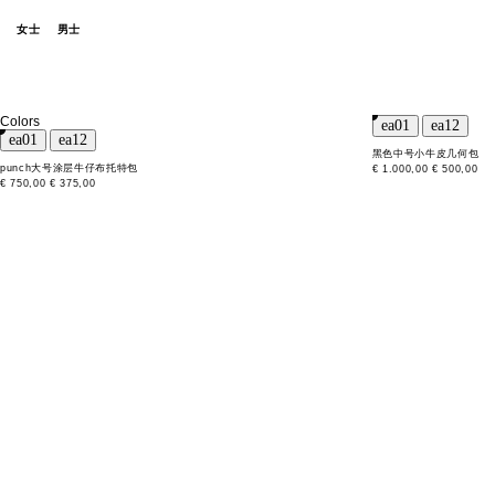
女士
男士
Colors
黑色中号小牛皮几何包
punch大号涂层牛仔布托特包
€ 1.000,00
€ 500,00
€ 750,00
€ 375,00