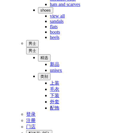
hats and scarves
shoes
view all
sandals
flats
boots
heels
男士
男士
精选
新品
unisex
类别
上装
毛衣
下装
外套
配饰
登录
注册
门店