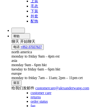
上装
毛衣
下装
外套
配饰
帮助
聊天
开始聊天
电话
+852-37027627
north america
monday to friday 9am - 4pm est
asia
monday 9am - 6pm hkt
tuesday to friday 6am – 6pm hkt
europe
monday to friday 7am – 11am; 2pm – 11pm cet
留言
给我们发邮件
customercare@alexanderwang.com
customer care
returns
order status
faq