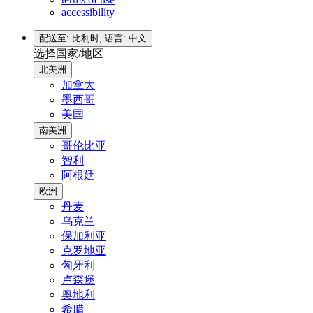
accessibility
配送至: 比利时,
语言: 中文
选择国家/地区
北美洲
加拿大
墨西哥
美国
南美洲
哥伦比亚
智利
阿根廷
欧洲
丹麦
乌克兰
保加利亚
克罗地亚
匈牙利
卢森堡
奥地利
希腊