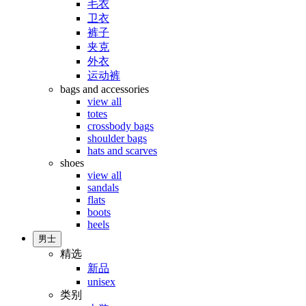
毛衣
卫衣
裤子
夹克
外衣
运动裤
bags and accessories
view all
totes
crossbody bags
shoulder bags
hats and scarves
shoes
view all
sandals
flats
boots
heels
男士
精选
新品
unisex
类别