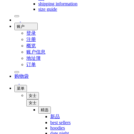
shipping information
size guide
账户
登录
注册
概览
账户信息
地址簿
订单
购物袋
菜单
女士
女士
精选
新品
best sellers
hoodies
date night