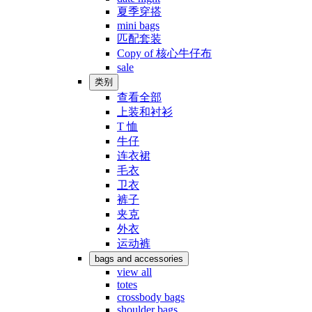
夏季穿搭
mini bags
匹配套装
Copy of 核心牛仔布
sale
类别
查看全部
上装和衬衫
T 恤
牛仔
连衣裙
毛衣
卫衣
裤子
夹克
外衣
运动裤
bags and accessories
view all
totes
crossbody bags
shoulder bags