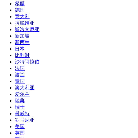
希腊
德国
意大利
拉脱维亚
斯洛文尼亚
新加坡
新西兰
日本
比利时
沙特阿拉伯
法国
波兰
泰国
澳大利亚
爱尔兰
瑞典
瑞士
科威特
罗马尼亚
美国
英国