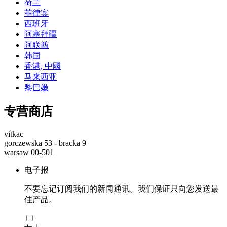
荷兰
菲律宾
西班牙
阿塞拜疆
阿联酋
韩国
香港, 中國
马来西亚
黎巴嫩
专营商店
vitkac
gorczewska 53 - bracka 9
warsaw 00-501
电子报
不要忘记订阅我们的新闻通讯。我们保证只向您发送最
佳产品。