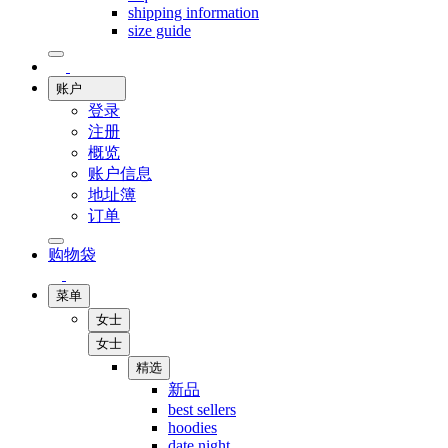
shipping information
size guide
账户
登录
注册
概览
账户信息
地址簿
订单
购物袋
菜单
女士
女士
精选
新品
best sellers
hoodies
date night