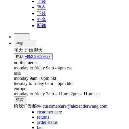
上装
毛衣
下装
外套
配饰
帮助
聊天
开始聊天
电话
+852-37027627
north america
monday to friday 9am - 4pm est
asia
monday 9am - 6pm hkt
tuesday to friday 6am – 6pm hkt
europe
monday to friday 7am – 11am; 2pm – 11pm cet
留言
给我们发邮件
customercare@alexanderwang.com
customer care
returns
order status
faq