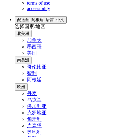
terms of use
accessibility
配送至: 阿根廷,
语言: 中文
选择国家/地区
北美洲
加拿大
墨西哥
美国
南美洲
哥伦比亚
智利
阿根廷
欧洲
丹麦
乌克兰
保加利亚
克罗地亚
匈牙利
卢森堡
奥地利