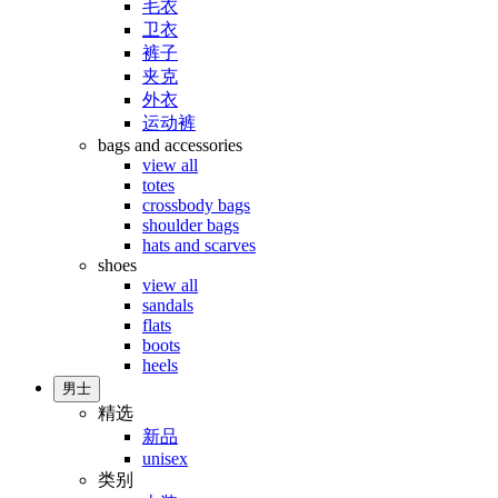
毛衣
卫衣
裤子
夹克
外衣
运动裤
bags and accessories
view all
totes
crossbody bags
shoulder bags
hats and scarves
shoes
view all
sandals
flats
boots
heels
男士
精选
新品
unisex
类别