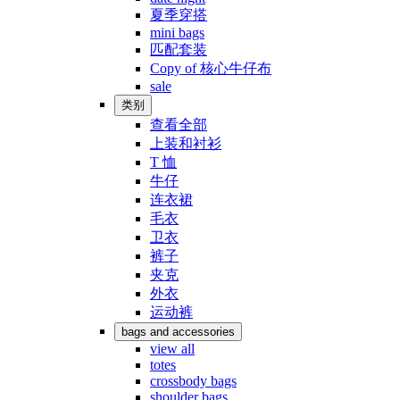
夏季穿搭
mini bags
匹配套装
Copy of 核心牛仔布
sale
类别
查看全部
上装和衬衫
T 恤
牛仔
连衣裙
毛衣
卫衣
裤子
夹克
外衣
运动裤
bags and accessories
view all
totes
crossbody bags
shoulder bags