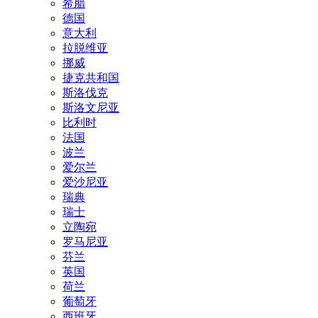
希腊
德国
意大利
拉脱维亚
挪威
捷克共和国
斯洛伐克
斯洛文尼亚
比利时
法国
波兰
爱尔兰
爱沙尼亚
瑞典
瑞士
立陶宛
罗马尼亚
芬兰
英国
荷兰
葡萄牙
西班牙