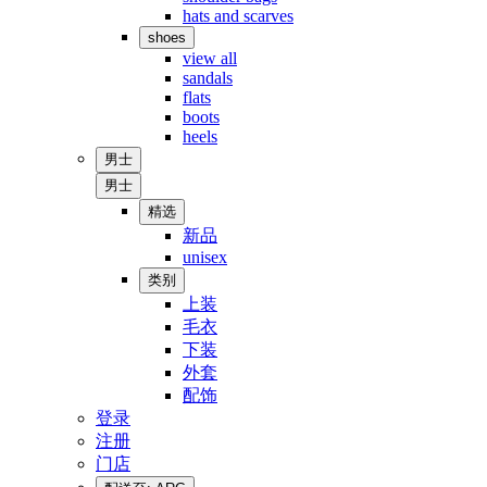
hats and scarves
shoes
view all
sandals
flats
boots
heels
男士
男士
精选
新品
unisex
类别
上装
毛衣
下装
外套
配饰
登录
注册
门店