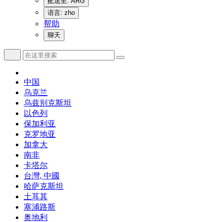
配送至: ARG
语言: zho
帮助
聊天
中国
乌克兰
乌兹别克斯坦
以色列
保加利亚
克罗地亚
加拿大
南非
卡塔尔
台灣, 中國
哈萨克斯坦
土耳其
塞浦路斯
奥地利